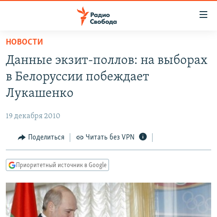
Ссылки
для
упрощенного
НОВОСТИ
ПРОГРАММЫ
доступа
Данные экзит-поллов: на выборах
ПОДКАСТЫ
Вернуться
в Белоруссии побеждает
к
АВТОРСКИЕ ПРОЕКТЫ
Лукашенко
основному
ЦИТАТЫ СВОБОДЫ
содержанию
19 декабря 2010
Вернутся
МНЕНИЯ
к
Поделиться
Читать без VPN
КУЛЬТУРА
главной
навигации
IDEL.РЕАЛИИ
Приоритетный источник в Google
Вернутся
КАВКАЗ.РЕАЛИИ
к
СЕВЕР.РЕАЛИИ
поиску
СИБИРЬ.РЕАЛИИ