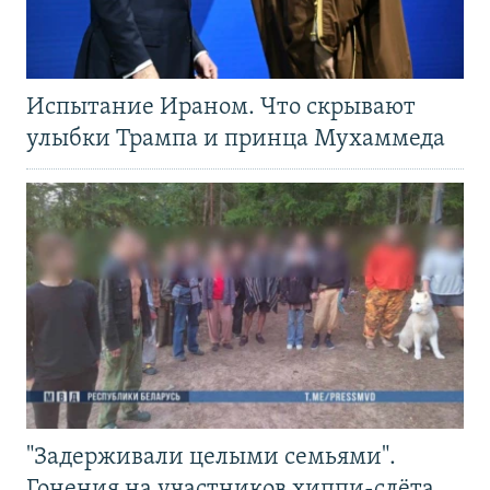
Испытание Ираном. Что скрывают
улыбки Трампа и принца Мухаммеда
"Задерживали целыми семьями".
Гонения на участников хиппи-слёта