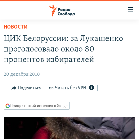
Ссылки
для
упрощенного
НОВОСТИ
ПРОГРАММЫ
доступа
ЦИК Белоруссии: за Лукашенко
ПОДКАСТЫ
Вернуться
проголосовало около 80
к
АВТОРСКИЕ ПРОЕКТЫ
процентов избирателей
основному
ЦИТАТЫ СВОБОДЫ
содержанию
20 декабря 2010
Вернутся
МНЕНИЯ
к
Поделиться
Читать без VPN
КУЛЬТУРА
главной
навигации
IDEL.РЕАЛИИ
Приоритетный источник в Google
Вернутся
КАВКАЗ.РЕАЛИИ
к
СЕВЕР.РЕАЛИИ
поиску
СИБИРЬ.РЕАЛИИ