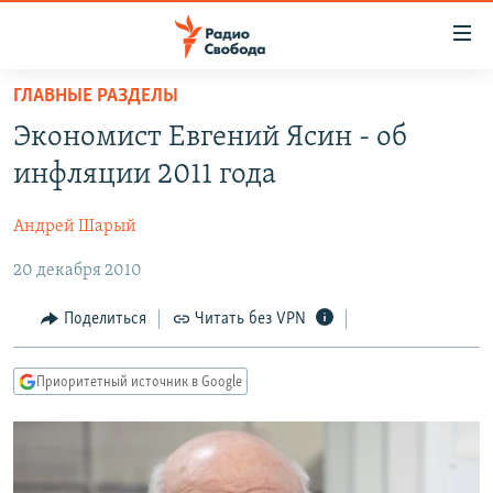
Ссылки
для
упрощенного
ГЛАВНЫЕ РАЗДЕЛЫ
ПРОГРАММЫ
доступа
Экономист Евгений Ясин - об
ПОДКАСТЫ
Вернуться
инфляции 2011 года
к
АВТОРСКИЕ ПРОЕКТЫ
основному
Андрей Шарый
ЦИТАТЫ СВОБОДЫ
содержанию
Вернутся
20 декабря 2010
МНЕНИЯ
к
КУЛЬТУРА
Поделиться
Читать без VPN
главной
навигации
IDEL.РЕАЛИИ
Вернутся
Приоритетный источник в Google
КАВКАЗ.РЕАЛИИ
к
СЕВЕР.РЕАЛИИ
поиску
СИБИРЬ.РЕАЛИИ