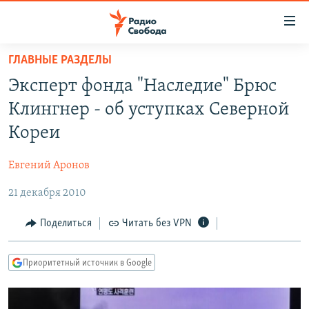
Ссылки
для
упрощенного
ГЛАВНЫЕ РАЗДЕЛЫ
ПРОГРАММЫ
доступа
Эксперт фонда "Наследие" Брюс
ПОДКАСТЫ
Вернуться
Клингнер - об уступках Северной
к
АВТОРСКИЕ ПРОЕКТЫ
Кореи
основному
ЦИТАТЫ СВОБОДЫ
содержанию
Евгений Аронов
Вернутся
МНЕНИЯ
к
21 декабря 2010
КУЛЬТУРА
главной
навигации
IDEL.РЕАЛИИ
Поделиться
Читать без VPN
Вернутся
КАВКАЗ.РЕАЛИИ
к
Приоритетный источник в Google
СЕВЕР.РЕАЛИИ
поиску
СИБИРЬ.РЕАЛИИ