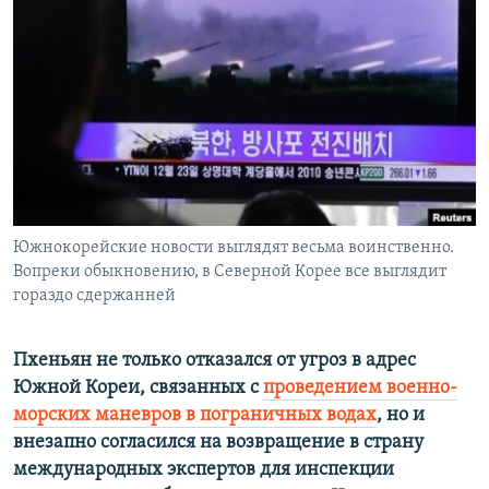
РАСПИСАНИЕ ВЕЩАНИЯ
ПОДПИШИТЕСЬ НА РАССЫЛКУ
СОЦИАЛЬНЫЕ СЕТИ
Южнокорейские новости выглядят весьма воинственно.
Все сайты РСЕ/РС
Вопреки обыкновению, в Северной Корее все выглядит
гораздо сдержанней
Пхеньян не только отказался от угроз в адрес
Южной Кореи, связанных с
проведением военно-
морских маневров в пограничных водах
, но и
внезапно согласился на возвращение в страну
международных экспертов для инспекции