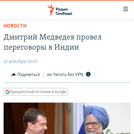
Ссылки
для
упрощенного
НОВОСТИ
ПРОГРАММЫ
доступа
Дмитрий Медведев провел
ПОДКАСТЫ
Вернуться
переговоры в Индии
к
АВТОРСКИЕ ПРОЕКТЫ
основному
21 декабря 2010
ЦИТАТЫ СВОБОДЫ
содержанию
Вернутся
МНЕНИЯ
Поделиться
Читать без VPN
к
КУЛЬТУРА
главной
Приоритетный источник в Google
навигации
IDEL.РЕАЛИИ
Вернутся
КАВКАЗ.РЕАЛИИ
к
СЕВЕР.РЕАЛИИ
поиску
СИБИРЬ.РЕАЛИИ