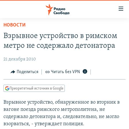
Ссылки
для
упрощенного
НОВОСТИ
ПРОГРАММЫ
доступа
Взрывное устройство в римском
ПОДКАСТЫ
Вернуться
метро не содержало детонатора
к
АВТОРСКИЕ ПРОЕКТЫ
основному
21 декабря 2010
ЦИТАТЫ СВОБОДЫ
содержанию
Вернутся
МНЕНИЯ
Поделиться
Читать без VPN
к
КУЛЬТУРА
главной
Приоритетный источник в Google
навигации
IDEL.РЕАЛИИ
Вернутся
Взрывное устройство, обнаруженное во вторник в
КАВКАЗ.РЕАЛИИ
к
вагоне поезда римского метрополитена, не
СЕВЕР.РЕАЛИИ
поиску
содержало детонатора и, следовательно, не могло
взорваться, - утверждает полиция.
СИБИРЬ.РЕАЛИИ