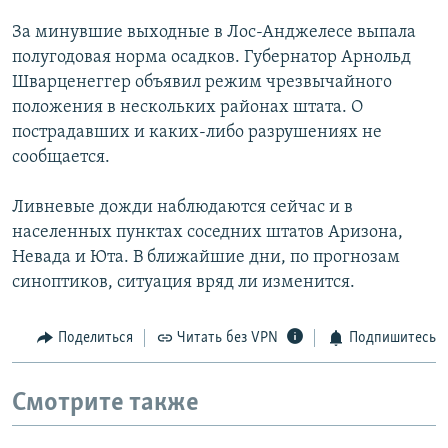
РАСПИСАНИЕ ВЕЩАНИЯ
За минувшие выходные в Лос-Анджелесе выпала
ПОДПИШИТЕСЬ НА РАССЫЛКУ
полугодовая норма осадков. Губернатор Арнольд
Шварценеггер объявил режим чрезвычайного
положения в нескольких районах штата. О
СОЦИАЛЬНЫЕ СЕТИ
пострадавших и каких-либо разрушениях не
сообщается.
Ливневые дожди наблюдаются сейчас и в
населенных пунктах соседних штатов Аризона,
Все сайты РСЕ/РС
Невада и Юта. В ближайшие дни, по прогнозам
синоптиков, ситуация вряд ли изменится.
Поделиться
Читать без VPN
Подпишитесь
Смотрите также