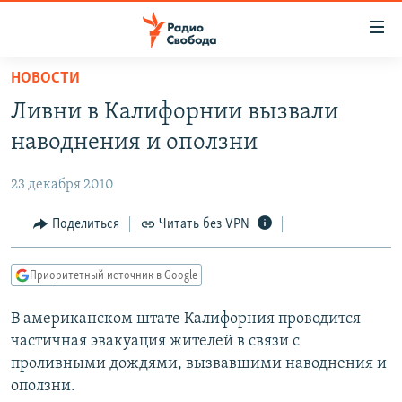
Ссылки
для
упрощенного
НОВОСТИ
ПРОГРАММЫ
доступа
Ливни в Калифорнии вызвали
ПОДКАСТЫ
Вернуться
наводнения и оползни
к
АВТОРСКИЕ ПРОЕКТЫ
основному
23 декабря 2010
ЦИТАТЫ СВОБОДЫ
содержанию
Вернутся
МНЕНИЯ
Поделиться
Читать без VPN
к
КУЛЬТУРА
главной
Приоритетный источник в Google
навигации
IDEL.РЕАЛИИ
Вернутся
В американском штате Калифорния проводится
КАВКАЗ.РЕАЛИИ
к
частичная эвакуация жителей в связи с
СЕВЕР.РЕАЛИИ
поиску
проливными дождями, вызвавшими наводнения и
оползни.
СИБИРЬ.РЕАЛИИ