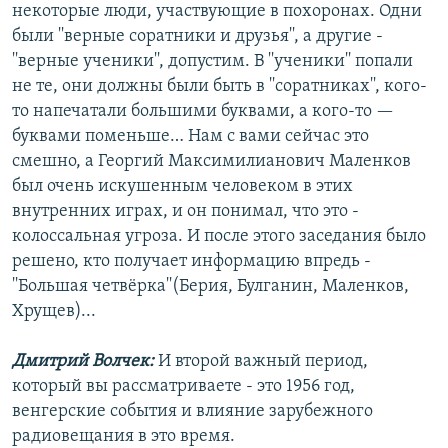
некоторые люди, участвующие в похоронах. Одни
были ''верные соратники и друзья'', а другие -
''верные ученики'', допустим. В ''ученики'' попали
не те, они должны были быть в ''соратниках'', кого-
то напечатали большими буквами, а кого-то —
буквами поменьше… Нам с вами сейчас это
смешно, а Георгий Максимилианович Маленков
был очень искушенным человеком в этих
внутренних играх, и он понимал, что это -
колоссальная угроза. И после этого заседания было
решено, кто получает информацию впредь -
''Большая четвёрка''(Берия, Булганин, Маленков,
Хрущев)...
Дмитрий Волчек:
И второй важный период,
который вы рассматриваете - это 1956 год,
венгерские события и влияние зарубежного
радиовещания в это время.