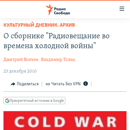
Ссылки
для
упрощенного
КУЛЬТУРНЫЙ ДНЕВНИК. АРХИВ
ПРОГРАММЫ
доступа
О сборнике "Радиовещание во
ПОДКАСТЫ
Вернуться
времена холодной войны"
к
АВТОРСКИЕ ПРОЕКТЫ
основному
Дмитрий Волчек
Владимир Тольц
ЦИТАТЫ СВОБОДЫ
содержанию
Вернутся
23 декабря 2010
МНЕНИЯ
к
КУЛЬТУРА
Поделиться
Читать без VPN
главной
навигации
IDEL.РЕАЛИИ
Вернутся
Приоритетный источник в Google
КАВКАЗ.РЕАЛИИ
к
СЕВЕР.РЕАЛИИ
поиску
СИБИРЬ.РЕАЛИИ