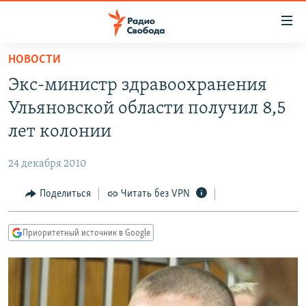
Ссылки
для
упрощенного
НОВОСТИ
ПРОГРАММЫ
доступа
Экс-министр здравоохранения
ПОДКАСТЫ
Вернуться
Ульяновской области получил 8,5
к
АВТОРСКИЕ ПРОЕКТЫ
лет колонии
основному
ЦИТАТЫ СВОБОДЫ
содержанию
24 декабря 2010
Вернутся
МНЕНИЯ
к
Поделиться
Читать без VPN
КУЛЬТУРА
главной
навигации
IDEL.РЕАЛИИ
Приоритетный источник в Google
Вернутся
КАВКАЗ.РЕАЛИИ
к
СЕВЕР.РЕАЛИИ
поиску
СИБИРЬ.РЕАЛИИ