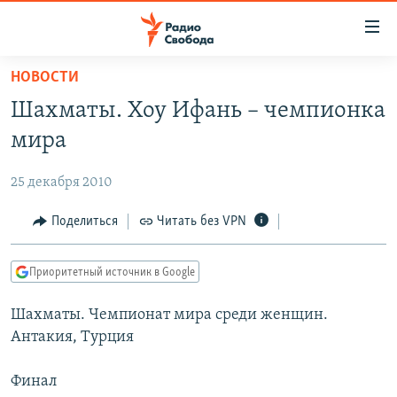
Ссылки
для
упрощенного
НОВОСТИ
ПРОГРАММЫ
доступа
Шахматы. Хоу Ифань – чемпионка
ПОДКАСТЫ
Вернуться
мира
к
АВТОРСКИЕ ПРОЕКТЫ
основному
25 декабря 2010
ЦИТАТЫ СВОБОДЫ
содержанию
Вернутся
МНЕНИЯ
Поделиться
Читать без VPN
к
КУЛЬТУРА
главной
Приоритетный источник в Google
навигации
IDEL.РЕАЛИИ
Вернутся
Шахматы. Чемпионат мира среди женщин.
КАВКАЗ.РЕАЛИИ
к
Антакия, Турция
СЕВЕР.РЕАЛИИ
поиску
Финал
СИБИРЬ.РЕАЛИИ