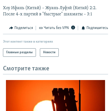
РАСПИСАНИЕ ВЕЩАНИЯ
Хоу Ифань (Китай) – Жуань Луфэй (Китай) 2:2.
ПОДПИШИТЕСЬ НА РАССЫЛКУ
После 4-х партий в "быстрые" шахматы – 3:1
СОЦИАЛЬНЫЕ СЕТИ
Поделиться
Читать без VPN
Подпишитесь
Этот контент также в категориях
Главные разделы
Новости
Все сайты РСЕ/РС
Смотрите также