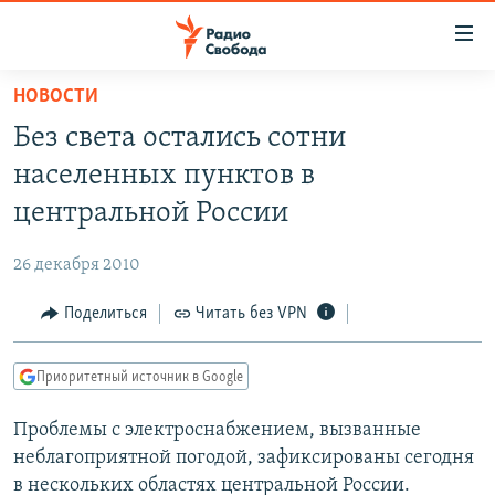
Ссылки
для
упрощенного
НОВОСТИ
ПРОГРАММЫ
доступа
Без света остались сотни
ПОДКАСТЫ
Вернуться
населенных пунктов в
к
АВТОРСКИЕ ПРОЕКТЫ
центральной России
основному
ЦИТАТЫ СВОБОДЫ
содержанию
26 декабря 2010
Вернутся
МНЕНИЯ
к
Поделиться
Читать без VPN
КУЛЬТУРА
главной
навигации
IDEL.РЕАЛИИ
Приоритетный источник в Google
Вернутся
КАВКАЗ.РЕАЛИИ
к
Проблемы с электроснабжением, вызванные
СЕВЕР.РЕАЛИИ
поиску
неблагоприятной погодой, зафиксированы сегодня
СИБИРЬ.РЕАЛИИ
в нескольких областях центральной России.