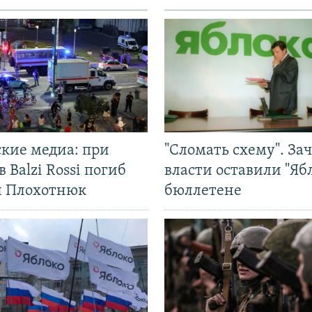
ские медиа: при
"Сломать схему". За
в Balzi Rossi погиб
власти оставили "Ябл
л Плохотнюк
бюллетене