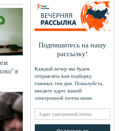
чем
око" в