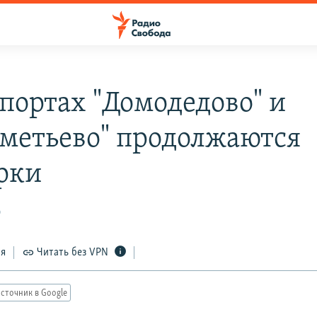
опортах "Домодедово" и
метьево" продолжаются
рки
0
ся
Читать без VPN
сточник в Google