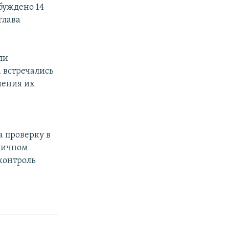
збуждено 14
глава
ли
 встречались
шения их
а проверку в
оличном
контроль