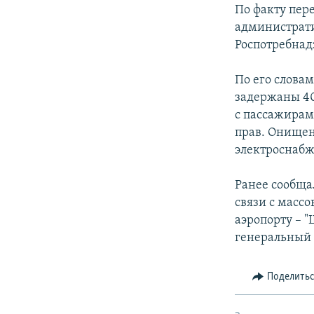
РАСПИСАНИЕ ВЕЩАНИЯ
По факту пере
ПОДПИШИТЕСЬ НА РАССЫЛКУ
администрати
Роспотребнад
По его слова
задержаны 40
с пассажирам
прав. Онищен
электроснабж
Ранее сообща
связи с масс
аэропорту – 
генеральный 
Поделить