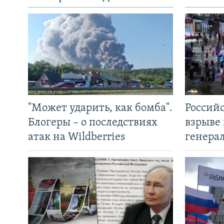
"Может ударить, как бомба".
Россий
Блогеры – о последствиях
взрыве 
атак на Wildberries
генера