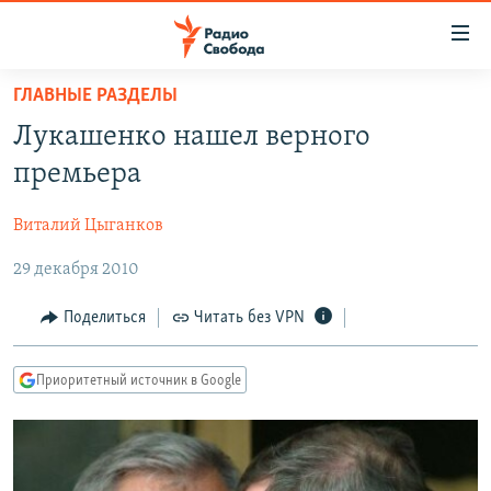
Ссылки
для
упрощенного
ГЛАВНЫЕ РАЗДЕЛЫ
ПРОГРАММЫ
доступа
Лукашенко нашел верного
ПОДКАСТЫ
Вернуться
премьера
к
АВТОРСКИЕ ПРОЕКТЫ
основному
Виталий Цыганков
ЦИТАТЫ СВОБОДЫ
содержанию
Вернутся
29 декабря 2010
МНЕНИЯ
к
КУЛЬТУРА
Поделиться
Читать без VPN
главной
навигации
IDEL.РЕАЛИИ
Вернутся
Приоритетный источник в Google
КАВКАЗ.РЕАЛИИ
к
СЕВЕР.РЕАЛИИ
поиску
СИБИРЬ.РЕАЛИИ