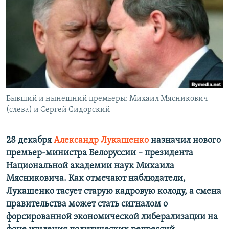
РАСПИСАНИЕ ВЕЩАНИЯ
ПОДПИШИТЕСЬ НА РАССЫЛКУ
СОЦИАЛЬНЫЕ СЕТИ
Бывший и нынешний премьеры: Михаил Мясникович
(слева) и Сергей Сидорский
Все сайты РСЕ/РС
28 декабря
Александр Лукашенко
назначил нового
премьер-министра Белоруссии – президента
Национальной академии наук Михаила
Мясниковича. Как отмечают наблюдатели,
Лукашенко тасует старую кадровую колоду, а смена
правительства может стать сигналом о
форсированной экономической либерализации на