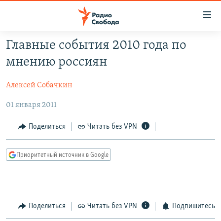
Ссылки
для
упрощенного
Главные события 2010 года по
ПРОГРАММЫ
доступа
мнению россиян
ПОДКАСТЫ
Вернуться
к
Алексей Собачкин
АВТОРСКИЕ ПРОЕКТЫ
основному
01 января 2011
ЦИТАТЫ СВОБОДЫ
содержанию
Вернутся
МНЕНИЯ
Поделиться
Читать без VPN
к
КУЛЬТУРА
главной
Приоритетный источник в Google
навигации
IDEL.РЕАЛИИ
Вернутся
КАВКАЗ.РЕАЛИИ
к
СЕВЕР.РЕАЛИИ
поиску
Поделиться
Читать без VPN
Подпишитесь
СИБИРЬ.РЕАЛИИ