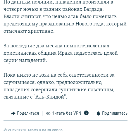
По данным полиции, нападения произошли в
РАСПИСАНИЕ ВЕЩАНИЯ
четверг ночью в разных районах Багдада.
ПОДПИШИТЕСЬ НА РАССЫЛКУ
Власти считают, что целью атак было помешать
предстоящему празднованию Нового года, который
отмечают христиане.
СОЦИАЛЬНЫЕ СЕТИ
За последние два месяца немногочисленная
христианская община Ирака подверглась целой
серии нападений.
Все сайты РСЕ/РС
Пока никто не взял на себя ответственности за
случившееся, однако, предположительно,
нападения совершили суннитские повстанцы,
связанные с "Аль-Каидой".
Поделиться
Читать без VPN
Подпишитесь
Этот контент также в категориях