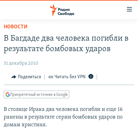
Ссылки
для
упрощенного
НОВОСТИ
ПРОГРАММЫ
доступа
В Багдаде два человека погибли в
ПОДКАСТЫ
Вернуться
результате бомбовых ударов
к
АВТОРСКИЕ ПРОЕКТЫ
основному
31 декабря 2010
ЦИТАТЫ СВОБОДЫ
содержанию
Вернутся
МНЕНИЯ
Поделиться
Читать без VPN
к
КУЛЬТУРА
главной
Приоритетный источник в Google
навигации
IDEL.РЕАЛИИ
Вернутся
В столице Ирака два человека погибли и еще 16
КАВКАЗ.РЕАЛИИ
к
ранены в результате серии бомбовых ударов по
СЕВЕР.РЕАЛИИ
поиску
домам христиан.
СИБИРЬ.РЕАЛИИ