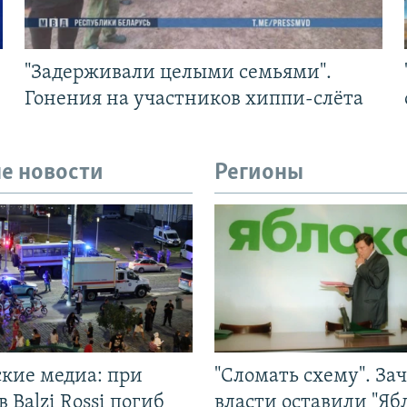
"Задерживали целыми семьями".
Гонения на участников хиппи-слёта
е новости
Регионы
ские медиа: при
"Сломать схему". За
в Balzi Rossi погиб
власти оставили "Ябл