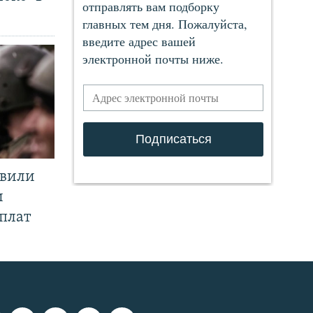
явили
и
плат