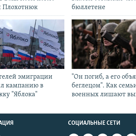
л Плохотнюк
бюллетене
ятелей эмиграции
"Он погиб, а его объ
ил кампанию в
беглецом". Как семь
жку "Яблока"
военных лишают вы
АЦИЯ
СОЦИАЛЬНЫЕ СЕТИ