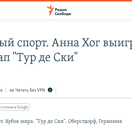
й спорт. Анна Хог выиг
ап "Тур де Ски"
ся
Читать без VPN
сточник в Google
. Кубок мира. "Тур де Ски". Оберстдорф, Германия