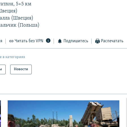
тлон, 5+5 км
(Швеция)
Калла (Швеция)
вальчик (Польша)
ся
Читать без VPN
Подпишитесь
Распечатать
е в категориях
ы
Новости