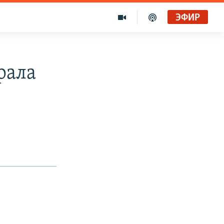
ЭФИР
рала