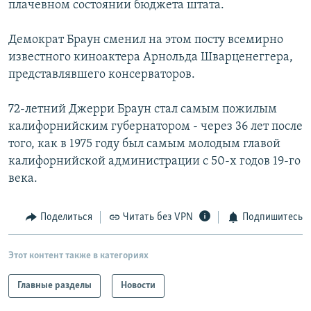
плачевном состоянии бюджета штата.
РАСПИСАНИЕ ВЕЩАНИЯ
ПОДПИШИТЕСЬ НА РАССЫЛКУ
Демократ Браун сменил на этом посту всемирно
известного киноактера Арнольда Шварценеггера,
представлявшего консерваторов.
СОЦИАЛЬНЫЕ СЕТИ
72-летний Джерри Браун стал самым пожилым
калифорнийским губернатором - через 36 лет после
того, как в 1975 году был самым молодым главой
калифорнийской администрации с 50-х годов 19-го
Все сайты РСЕ/РС
века.
Поделиться
Читать без VPN
Подпишитесь
Этот контент также в категориях
Главные разделы
Новости