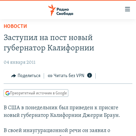
Ссылки
для
упрощенного
НОВОСТИ
ПРОГРАММЫ
доступа
Заступил на пост новый
ПОДКАСТЫ
Вернуться
губернатор Калифорнии
к
АВТОРСКИЕ ПРОЕКТЫ
основному
04 января 2011
ЦИТАТЫ СВОБОДЫ
содержанию
Вернутся
МНЕНИЯ
Поделиться
Читать без VPN
к
КУЛЬТУРА
главной
Приоритетный источник в Google
навигации
IDEL.РЕАЛИИ
Вернутся
В США в понедельник был приведен к присяге
КАВКАЗ.РЕАЛИИ
к
новый губернатор Калифорнии Джерри Браун.
СЕВЕР.РЕАЛИИ
поиску
В своей инаугурационной речи он заявил о
СИБИРЬ.РЕАЛИИ