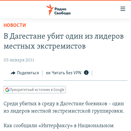
Ссылки
для
упрощенного
НОВОСТИ
ПРОГРАММЫ
доступа
В Дагестане убит один из лидеров
ПОДКАСТЫ
Вернуться
местных экстремистов
к
АВТОРСКИЕ ПРОЕКТЫ
основному
05 января 2011
ЦИТАТЫ СВОБОДЫ
содержанию
Вернутся
МНЕНИЯ
Поделиться
Читать без VPN
к
КУЛЬТУРА
главной
Приоритетный источник в Google
навигации
IDEL.РЕАЛИИ
Вернутся
Среди убитых в среду в Дагестане боевиков – один
КАВКАЗ.РЕАЛИИ
к
из лидеров местной экстремистской группировки.
СЕВЕР.РЕАЛИИ
поиску
Как сообщили «Интерфаксу» в Национальном
СИБИРЬ.РЕАЛИИ