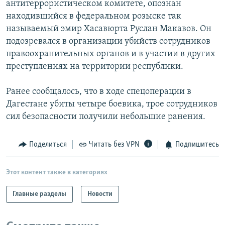
антитеррористическом комитете, опознан
РАСПИСАНИЕ ВЕЩАНИЯ
находившийся в федеральном розыске так
ПОДПИШИТЕСЬ НА РАССЫЛКУ
называемый эмир Хасавюрта Руслан Макавов. Он
подозревался в организации убийств сотрудников
правоохранительных органов и в участии в других
СОЦИАЛЬНЫЕ СЕТИ
преступлениях на территории республики.
Ранее сообщалось, что в ходе спецоперации в
Дагестане убиты четыре боевика, трое сотрудников
сил безопасности получили небольшие ранения.
Все сайты РСЕ/РС
Поделиться
Читать без VPN
Подпишитесь
Этот контент также в категориях
Главные разделы
Новости