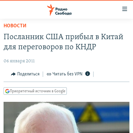
Ссылки
для
упрощенного
НОВОСТИ
ПРОГРАММЫ
доступа
Посланник США прибыл в Китай
ПОДКАСТЫ
Вернуться
для переговоров по КНДР
к
АВТОРСКИЕ ПРОЕКТЫ
основному
06 января 2011
ЦИТАТЫ СВОБОДЫ
содержанию
Вернутся
МНЕНИЯ
Поделиться
Читать без VPN
к
КУЛЬТУРА
главной
Приоритетный источник в Google
навигации
IDEL.РЕАЛИИ
Вернутся
КАВКАЗ.РЕАЛИИ
к
СЕВЕР.РЕАЛИИ
поиску
СИБИРЬ.РЕАЛИИ