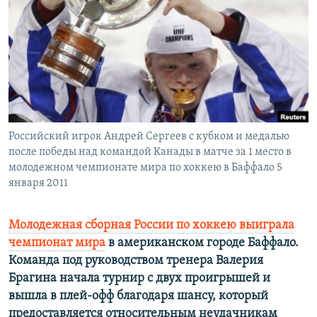
РАСПИСАНИЕ ВЕЩАНИЯ
ПОДПИШИТЕСЬ НА РАССЫЛКУ
СОЦИАЛЬНЫЕ СЕТИ
Российский игрок Андрей Сергеев с кубком и медалью
после победы над командой Канады в матче за 1 место в
молодежном чемпионате мира по хоккею в Баффало 5
Все сайты РСЕ/РС
января 2011
Молодежная сборная России по хоккею выиграла
чемпионат мира
в американском городе Баффало.
Команда под руководством тренера Валерия
Брагина начала турнир с двух проигрышей и
вышла в плей-офф благодаря шансу, который
предоставляется относительным неудачникам