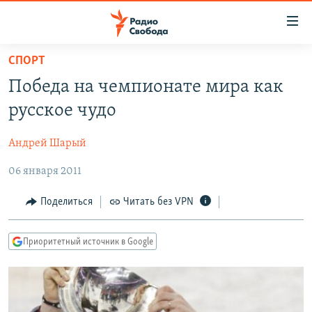
Ссылки
для
упрощенного
СПОРТ
ПРОГРАММЫ
доступа
Победа на чемпионате мира как
ПОДКАСТЫ
Вернуться
русское чудо
к
АВТОРСКИЕ ПРОЕКТЫ
основному
Андрей Шарый
ЦИТАТЫ СВОБОДЫ
содержанию
Вернутся
06 января 2011
МНЕНИЯ
к
КУЛЬТУРА
Поделиться
Читать без VPN
главной
навигации
IDEL.РЕАЛИИ
Вернутся
Приоритетный источник в Google
КАВКАЗ.РЕАЛИИ
к
СЕВЕР.РЕАЛИИ
поиску
СИБИРЬ.РЕАЛИИ