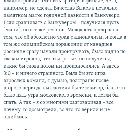
хладнокровия заменить вратаря в финале, чего,
например, не сделал Вячеслав Быков в печально
памятном матче годичной давности в Ванкувере.
Если сравнивать с Ванкувером – получился пусть
"мини", но все же реванш. Молодость прекрасна
тем, что ей абсолютно чужд рационализм, и когда в
том же олимпийском поражении от канадцев
россияне сразу начали проигрывать, было видно по
глазам игроков, что отыграться не получится,
какие бы слова потом ни произносились. А здесь
3:0 – и ничего страшного. Была бы это игра
взрослых команд, я думаю, полстраны после
второго периода выключили бы телевизор, благо это
было пять утра московского времени, и легли бы
спать. А так – я со многими разговаривал – все
почему-то досмотрели, во что-то верили и не
ошиблись.