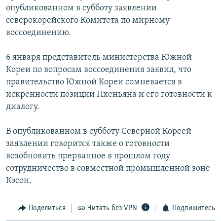
опубликованном в субботу заявлении
РАСПИСАНИЕ ВЕЩАНИЯ
северокорейского Комитета по мирному
ПОДПИШИТЕСЬ НА РАССЫЛКУ
воссоединению.
СОЦИАЛЬНЫЕ СЕТИ
6 января представитель министерства Южной
Кореи по вопросам воссоединения заявил, что
правительство Южной Кореи сомневается в
искренности позиции Пхеньяна и его готовности к
диалогу.
Все сайты РСЕ/РС
В опубликованном в субботу Северной Кореей
заявлении говорится также о готовности
возобновить прерванное в прошлом году
сотрудничество в совместной промышленной зоне
Кэсон.
Поделиться
Читать без VPN
Подпишитесь