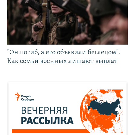
"Он погиб, а его объявили беглецом".
Как семьи военных лишают выплат