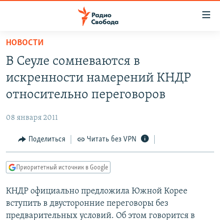
Ссылки
для
упрощенного
НОВОСТИ
ПРОГРАММЫ
доступа
В Сеуле сомневаются в
ПОДКАСТЫ
Вернуться
искренности намерений КНДР
к
АВТОРСКИЕ ПРОЕКТЫ
относительно переговоров
основному
ЦИТАТЫ СВОБОДЫ
содержанию
08 января 2011
Вернутся
МНЕНИЯ
к
Поделиться
Читать без VPN
КУЛЬТУРА
главной
навигации
IDEL.РЕАЛИИ
Приоритетный источник в Google
Вернутся
КАВКАЗ.РЕАЛИИ
к
КНДР официально предложила Южной Корее
СЕВЕР.РЕАЛИИ
поиску
вступить в двусторонние переговоры без
СИБИРЬ.РЕАЛИИ
предварительных условий. Об этом говорится в