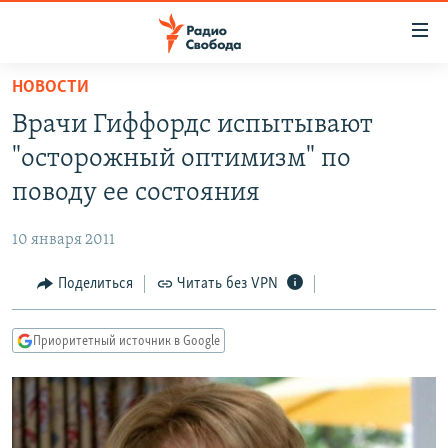
Ссылки
для
упрощенного
НОВОСТИ
ПРОГРАММЫ
доступа
Врачи Гиффордс испытывают
ПОДКАСТЫ
Вернуться
"осторожный оптимизм" по
к
АВТОРСКИЕ ПРОЕКТЫ
поводу ее состояния
основному
ЦИТАТЫ СВОБОДЫ
содержанию
10 января 2011
Вернутся
МНЕНИЯ
к
Поделиться
Читать без VPN
КУЛЬТУРА
главной
навигации
IDEL.РЕАЛИИ
Приоритетный источник в Google
Вернутся
КАВКАЗ.РЕАЛИИ
к
СЕВЕР.РЕАЛИИ
поиску
СИБИРЬ.РЕАЛИИ