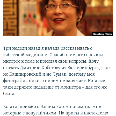
РАСПИСАНИЕ ВЕЩАНИЯ
ПОДПИШИТЕСЬ НА РАССЫЛКУ
СОЦИАЛЬНЫЕ СЕТИ
Три недели назад я начала рассказывать о
тибетской медицине. Спасибо тем, кто проявил
интерес к теме и прислал свои вопросы. Хочу
Все сайты РСЕ/РС
сказать Дмитрию Хоботову из Екатеринбурга, что я
не Кашпировский и не Чумак, поэтому моя
фотография никого ничем не заряжает. Кота все-
таки держите подальше от монитора – для его же
блага.
Кстати, пример с Вашим котом напомнил мне
историю с попугайчиком. На прием к настоятелю