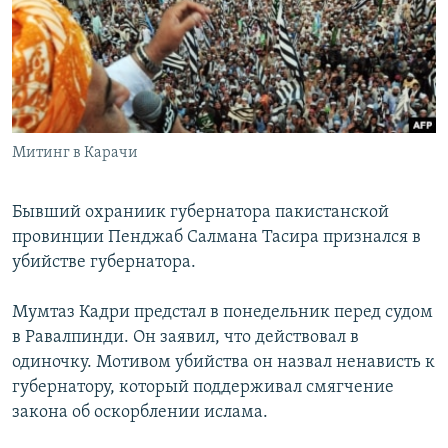
РАСПИСАНИЕ ВЕЩАНИЯ
ПОДПИШИТЕСЬ НА РАССЫЛКУ
СОЦИАЛЬНЫЕ СЕТИ
Митинг в Карачи
Бывший охраниик губернатора пакистанской
провинции Пенджаб Салмана Тасира признался в
Все сайты РСЕ/РС
убийстве губернатора.
Мумтаз Кадри предстал в понедельник перед судом
в Равалпинди. Он заявил, что действовал в
одиночку. Мотивом убийства он назвал ненависть к
губернатору, который поддерживал смягчение
закона об оскорблении ислама.