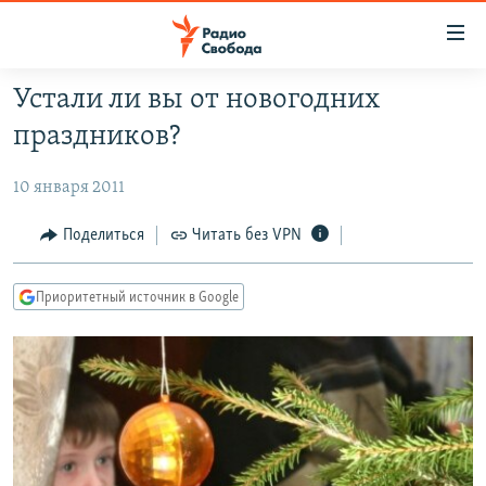
Ссылки
для
упрощенного
Устали ли вы от новогодних
ПРОГРАММЫ
доступа
праздников?
ПОДКАСТЫ
Вернуться
к
10 января 2011
АВТОРСКИЕ ПРОЕКТЫ
основному
ЦИТАТЫ СВОБОДЫ
Поделиться
Читать без VPN
содержанию
Вернутся
МНЕНИЯ
к
Приоритетный источник в Google
КУЛЬТУРА
главной
навигации
IDEL.РЕАЛИИ
Вернутся
КАВКАЗ.РЕАЛИИ
к
СЕВЕР.РЕАЛИИ
поиску
СИБИРЬ.РЕАЛИИ