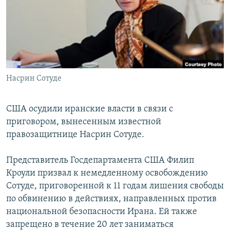
РАСПИСАНИЕ ВЕЩАНИЯ
ПОДПИШИТЕСЬ НА РАССЫЛКУ
СОЦИАЛЬНЫЕ СЕТИ
Насрин Сотуде
США осудили иранские власти в связи с
приговором, вынесенным известной
Все сайты РСЕ/РС
правозащитнице Насрин Сотуде.
Представитель Госдепартамента США Филип
Кроули призвал к немедленному освобождению
Сотуде, приговоренной к 11 годам лишения свободы
по обвинению в действиях, направленных против
национальной безопасности Ирана. Ей также
запрещено в течение 20 лет заниматься