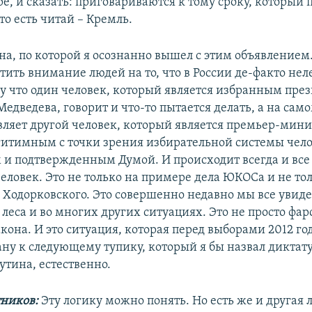
е, и сказать: приговариваются к тому сроку, который 
то есть читай – Кремль.
а, по которой я осознанно вышел с этим объявлением.
тить внимание людей на то, что в России де-факто не
му что один человек, который является избранным през
едведева, говорит и что-то пытается делать, а на сам
вляет другой человек, который является премьер-мини
гитимным с точки зрения избирательной системы чел
и подтвержденным Думой. И происходит всегда и все 
человек. Это не только на примере дела ЮКОСа и не то
 Ходорковского. Это совершенно недавно мы все увиде
еса и во многих других ситуациях. Это не просто фарс
она. И это ситуация, которая перед выборами 2012 го
ану к следующему тупику, который я бы назвал диктат
утина, естественно.
ников:
Эту логику можно понять. Но есть же и другая л