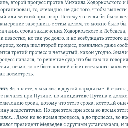
ципе, второй процесс против Михаила Ходорковского и
организован, то, очевидно, не для того, чтобы вынести
ый или мягкий приговор. Потому что если бы было жел
намерение завершить с этим делом, то можно было бы 
ончания срока заключения Ходорковского и Лебедева,
ак известно, не так уж долго, и не возбуждать второго 
период, когда шел второй процесс, появились даже соо
вится третий процесс и четвертый, какой угодно. Значи
роцесс начался, то решение суда что бы там ни говори
ссии, не могло не быть копией обвинительного заключ
ак посмотреть.
ин:
Вы знаете, я мыслил в другой парадигме. Я считал, 
сс начался при Путине, по инициативе Путина и долже
еличению срока, потому что этого срока, который они 
тину недостаточно. Но при этом при всем во время этог
ился… Даже не во время процесса, а до процесса, во в
явился президент Медведев с другими установками, и 