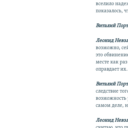
вселило наде
показалось, ч
Виталий Порт
Леонид Невзл
возможно, сей
это обвинени
месте как раз
оправдает их.
Виталий Порт
следствие тог
возможность 
самом деле, н
Леонид Невзл
считаю, что п