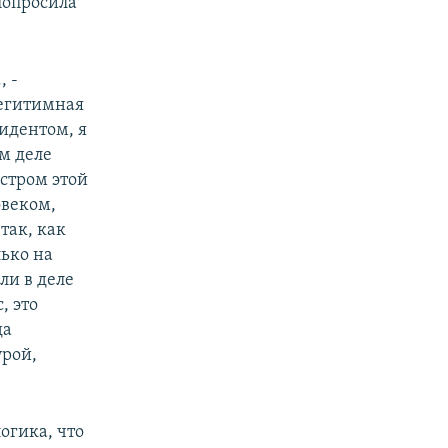
попросила
, -
легитимная
идентом, я
ом деле
стром этой
овеком,
так, как
лько на
ли в деле
, это
да
урой,
огика, что