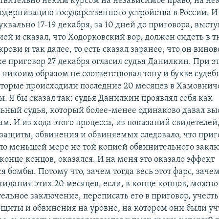
ствительно неким курсом на независимое право, на не
одернизацию государственного устройства в России. И
квально 17-19 декабря, за 10 дней до приговора, выст
ей и сказал, что Ходорковский вор, должен сидеть в т
 крови и так далее, то есть сказал заранее, что он винов
же приговор 27 декабря огласил судья Данилкин. При э
 никоим образом не соответствовал тону и букве суде
оторые происходили последние 20 месяцев в Хамовнич
. Я бы сказал так: судья Данилкин проявлял себя как
ьный судья, который более-менее одинаково давал вы
м. И из хода этого процесса, из показаний свидетелей,
защиты, обвинения и обвиняемых следовало, что приг
по меньшей мере не той копией обвинительного закл
 конце концов, оказался. И на меня это оказало эффект
 бомбы. Потому что, зачем тогда весь этот фарс, зачем
идания этих 20 месяцев, если, в конце концов, можно
ельное заключение, переписать его в приговор, учесть
ащиты и обвинения на уровне, на котором они были уч