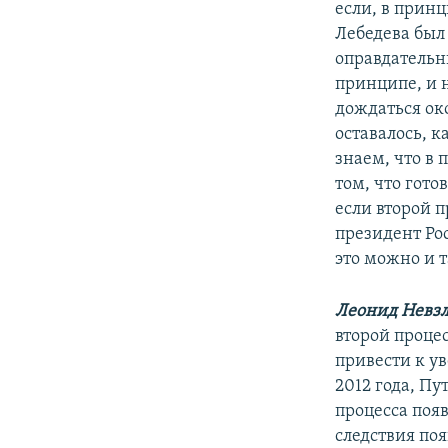
если, в прин
Лебедева был 
оправдательн
принципе, и 
дождаться ок
оставалось, к
знаем, что в 
том, что гото
если второй п
президент Ро
это можно и т
Леонид Невзл
второй проце
привести к ув
2012 года, Пу
процесса появ
следствия по