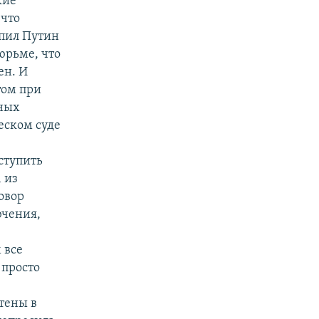
кие
 что
упил Путин
юрьме, что
ен. И
том при
бных
еском суде
ступить
 из
овор
ючения,
 все
 просто
тены в