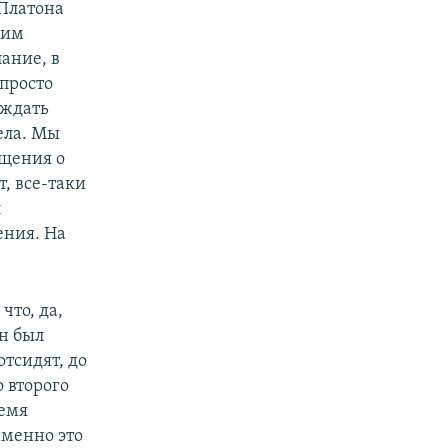
 Платона
 им
ание, в
просто
 ждать
дела. Мы
бщения о
т, все-таки
л
ения. На
что, да,
н был
отсидят, до
о второго
ремя
именно это