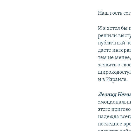
Наш гость се
И я хотел бы 
решили высту
публичный че
даете интервь
тем не менее,
заявить о сво
широкодоступ
и в Израиле.
Леонид Невзл
эмоциональны
этого пригово
надежда всегд
последнее вр