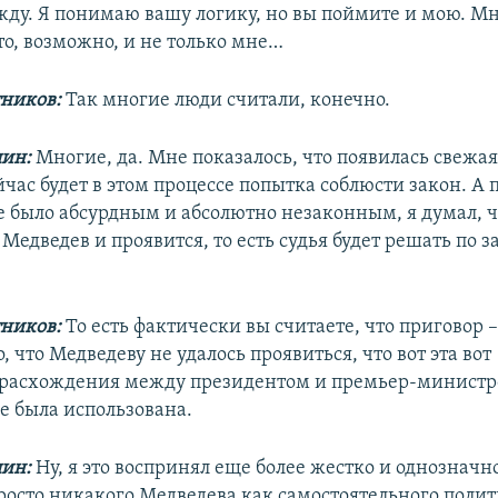
жду. Я понимаю вашу логику, но вы поймите и мою. Мн
то, возможно, и не только мне…
ников:
Так многие люди считали, конечно.
ин:
Многие, да. Мне показалось, что появилась свежая 
час будет в этом процессе попытка соблюсти закон. А 
е было абсурдным и абсолютно незаконным, я думал, ч
 Медведев и проявится, то есть судья будет решать по з
ников:
То есть фактически вы считаете, что приговор –
о, что Медведеву не удалось проявиться, что вот эта вот
расхождения между президентом и премьер-министро
е была использована.
ин:
Ну, я это воспринял еще более жестко и однозначно
росто никакого Медведева как самостоятельного полит