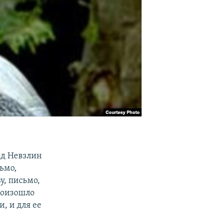
д Невзлин
ьмо,
у, письмо,
произошло
, и для ее