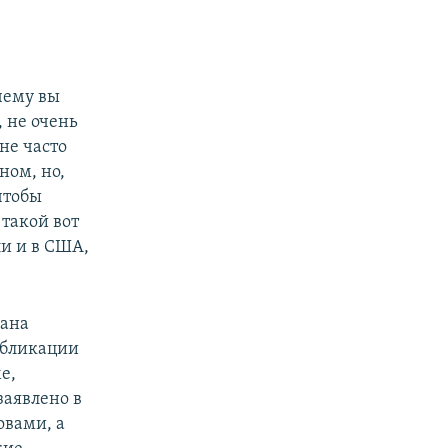
чему вы
 не очень
не часто
ном, но,
чтобы
 такой вот
ли и в США,
вана
убликации
е,
заявлено в
овами, а