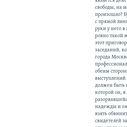
является дей
свободы, на м
произошло? Бу
с прямой лини
руки у него в
ровно такой 
этот приговор
заседаний, к
города Москвы
профессионал
обеим сторона
выступлений 
должен быть 
которой он, в
разорвавшейся
надежды и ож
взять обвинит
свидетелей з