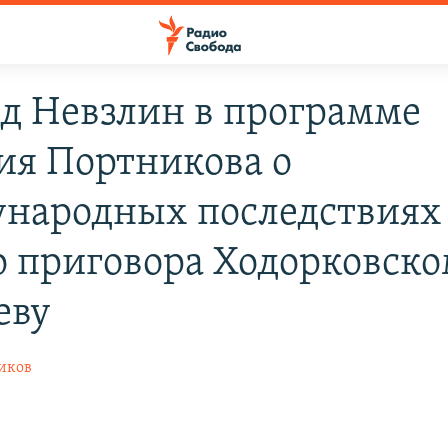
д Невзлин в программе
ия Портникова о
народных последствиях
о приговора Ходорковско
еву
иков