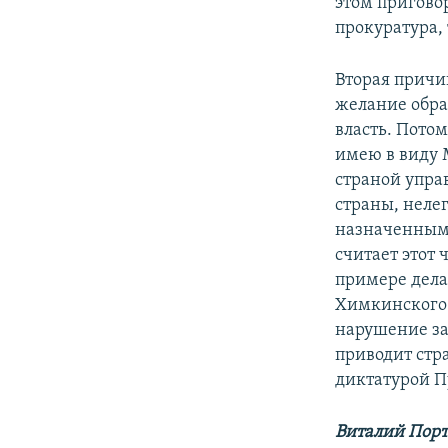
этом приговор
прокуратура, 
Вторая причин
желание обра
власть. Пото
имею в виду М
страной упра
страны, неле
назначенным 
считает этот 
примере дела
Химкинского л
нарушение зак
приводит стр
диктатурой П
Виталий Порт