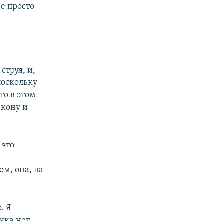
е просто
струя, и,
поскольку
то в этом
акону и
 это
м, она, на
. Я
ика нет,