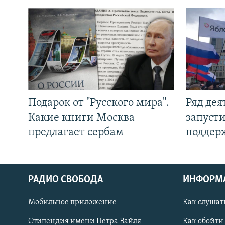
Подарок от "Русского мира".
Ряд де
Какие книги Москва
запуст
предлагает сербам
поддер
РАДИО СВОБОДА
ИНФОРМ
Мобильное приложение
Как слушат
СОЦИАЛЬНЫЕ СЕТИ
Стипендия имени Петра Вайля
Как обойти