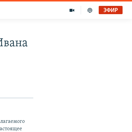
ЭФИР
Ивана
олагаемого
настоящее