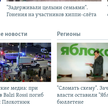
"Задерживали целыми семьями".
Гонения на участников хиппи-слёта
е новости
Регионы
ские медиа: при
"Сломать схему". За
в Balzi Rossi погиб
власти оставили "Ябл
л Плохотнюк
бюллетене