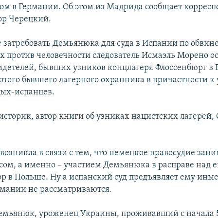
дом в Германии. Об этом из Мадрида сообщает коррес
ор Черецкий.
 затребовать Демьянюка для суда в Испании по обвин
х против человечности следователь Исмаэль Морено о
идетелей, бывших узников концлагеря Флоссенбюрг в 
того бывшего лагерного охранника в причастности к 
ых-испанцев.
сторик, автор книги об узниках нацистских лагерей, 
 возникла в связи с тем, что немецкое правосудие зан
сом, а именно – участием Демьянюка в расправе над 
ор в Польше. Ну а испанский суд предъявляет ему ины
рмании не рассматриваются.
Демьянюк, уроженец Украины, проживавший с начала 5