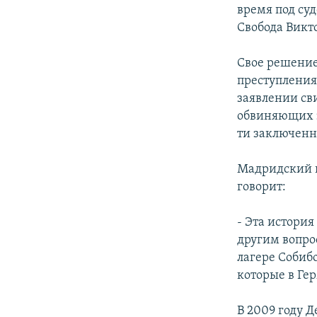
РАСПИСАНИЕ ВЕЩАНИЯ
время под су
ПОДПИШИТЕСЬ НА РАССЫЛКУ
Свобода Викт
Свое решение
преступления
заявлении св
обвиняющих э
ти заключенн
Мадридский и
говорит:
- Эта история
другим вопро
лагере Собиб
которые в Ге
В 2009 году 