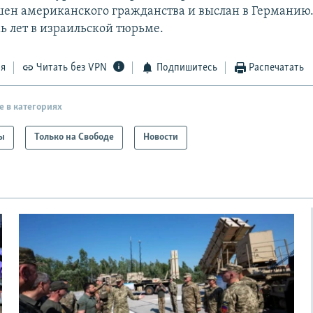
ен американского гражданства и выслан в Германию. 
ь лет в израильской тюрьме.
ся
Читать без VPN
Подпишитесь
Распечатать
е в категориях
ы
Только на Свободе
Новости