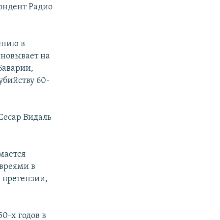
пондент Радио
ению в
сновывает на
Баварии,
убийству 60-
Сесар Видаль
имается
евреями в
е претензии,
0-х годов в