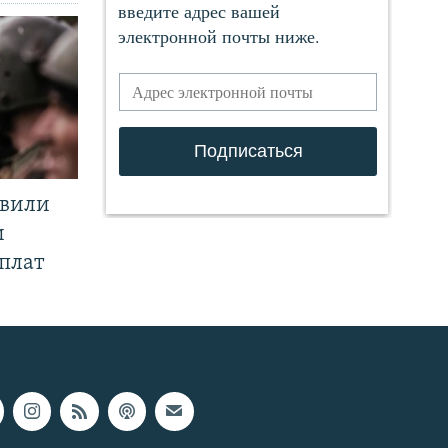
явили
и
плат