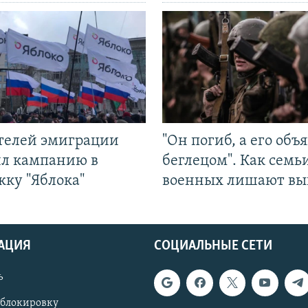
ятелей эмиграции
"Он погиб, а его объ
ил кампанию в
беглецом". Как семь
жку "Яблока"
военных лишают вы
АЦИЯ
СОЦИАЛЬНЫЕ СЕТИ
ь
 блокировку