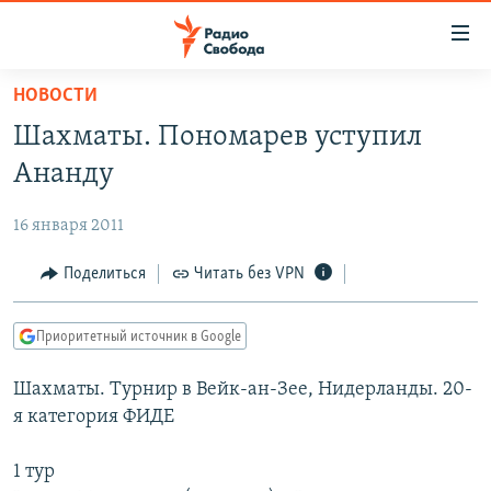
Ссылки
для
упрощенного
НОВОСТИ
ПРОГРАММЫ
доступа
Шахматы. Пономарев уступил
ПОДКАСТЫ
Вернуться
Ананду
к
АВТОРСКИЕ ПРОЕКТЫ
основному
16 января 2011
ЦИТАТЫ СВОБОДЫ
содержанию
Вернутся
МНЕНИЯ
Поделиться
Читать без VPN
к
КУЛЬТУРА
главной
Приоритетный источник в Google
навигации
IDEL.РЕАЛИИ
Вернутся
Шахматы. Турнир в Вейк-ан-Зее, Нидерланды. 20-
КАВКАЗ.РЕАЛИИ
к
я категория ФИДЕ
СЕВЕР.РЕАЛИИ
поиску
1 тур
СИБИРЬ.РЕАЛИИ