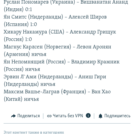
Руслан Пономарев (Украина) – Вишванатан Ананд
РАСПИСАНИЕ ВЕЩАНИЯ
(Индия) 0:1
ПОДПИШИТЕСЬ НА РАССЫЛКУ
Ян Смитс (Нидерланды) – Алексей Широв
(Испания) 1:0
Хикару Накамура (США) – Александр Грищук
СОЦИАЛЬНЫЕ СЕТИ
(Россия) 1:0
Магнус Карлсен (Норвегия) – Левон Аронян
(Армения) ничья
Ян Непомнящий (Россия) – Владимир Крамник
(Россия) ничья
Все сайты РСЕ/РС
Эрвин Л`Ами (Нидерланды) – Аниш Гири
(Нидерланды) ничья
Максим Вашье-Лаграв (Франция) – Ван Хао
(Китай) ничья
Поделиться
Читать без VPN
Подпишитесь
Этот контент также в категориях