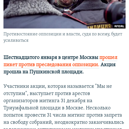
РАСПИСАНИЕ ВЕЩАНИЯ
ПОДПИШИТЕСЬ НА РАССЫЛКУ
СОЦИАЛЬНЫЕ СЕТИ
Противостояние оппозиции и власти, судя по всему, будет
усиливаться
Шестнадцатого января в центре Москвы
прошел
пикет против преследования оппозиции.
Акция
Все сайты РСЕ/РС
прошла на Пушкинской площади.
Участники акции, которая называется "Мы не
отступим", выступает против арестов
организаторов митинга 31 декабря на
Триумфальной площади в Москве. Несколько
попыток провести 31 числа митинг против запрета
на свободу собраний, неоднократно заканчивались