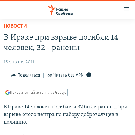
Ссылки
для
упрощенного
НОВОСТИ
ПРОГРАММЫ
доступа
В Ираке при взрыве погибли 14
ПОДКАСТЫ
Вернуться
человек, 32 - ранены
к
АВТОРСКИЕ ПРОЕКТЫ
основному
18 января 2011
ЦИТАТЫ СВОБОДЫ
содержанию
Вернутся
МНЕНИЯ
Поделиться
Читать без VPN
к
КУЛЬТУРА
главной
Приоритетный источник в Google
навигации
IDEL.РЕАЛИИ
Вернутся
В Ираке 14 человек погибли и 32 были ранены при
КАВКАЗ.РЕАЛИИ
к
взрыве около центра по набору добровольцев в
СЕВЕР.РЕАЛИИ
поиску
полицию.
СИБИРЬ.РЕАЛИИ