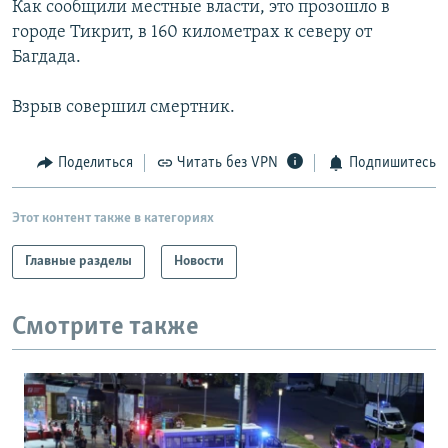
Как сообщили местные власти, это прозошло в
РАСПИСАНИЕ ВЕЩАНИЯ
городе Тикрит, в 160 километрах к северу от
ПОДПИШИТЕСЬ НА РАССЫЛКУ
Багдада.
Взрыв совершил смертник.
СОЦИАЛЬНЫЕ СЕТИ
Поделиться
Читать без VPN
Подпишитесь
Этот контент также в категориях
Все сайты РСЕ/РС
Главные разделы
Новости
Смотрите также