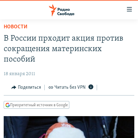
Ссылки
для
упрощенного
НОВОСТИ
ПРОГРАММЫ
доступа
В России прходит акция против
ПОДКАСТЫ
Вернуться
сокращения материнских
к
АВТОРСКИЕ ПРОЕКТЫ
пособий
основному
ЦИТАТЫ СВОБОДЫ
содержанию
18 января 2011
Вернутся
МНЕНИЯ
к
Поделиться
Читать без VPN
КУЛЬТУРА
главной
навигации
IDEL.РЕАЛИИ
Приоритетный источник в Google
Вернутся
КАВКАЗ.РЕАЛИИ
к
СЕВЕР.РЕАЛИИ
поиску
СИБИРЬ.РЕАЛИИ