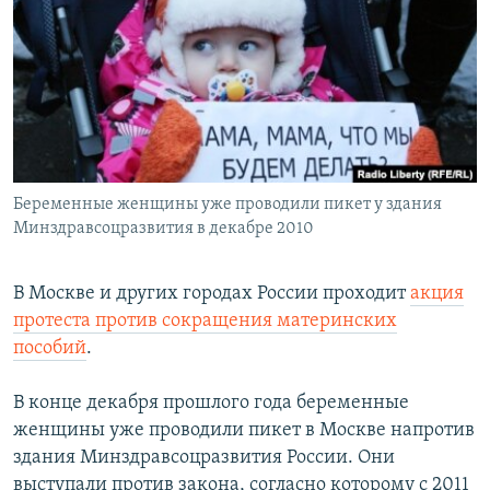
РАСПИСАНИЕ ВЕЩАНИЯ
ПОДПИШИТЕСЬ НА РАССЫЛКУ
СОЦИАЛЬНЫЕ СЕТИ
Беременные женщины уже проводили пикет у здания
Минздравсоцразвития в декабре 2010
Все сайты РСЕ/РС
В Москве и других городах России проходит
акция
протеста против сокращения материнских
пособий
.
В конце декабря прошлого года беременные
женщины уже проводили пикет в Москве напротив
здания Минздравсоцразвития России. Они
выступали против закона, согласно которому с 2011