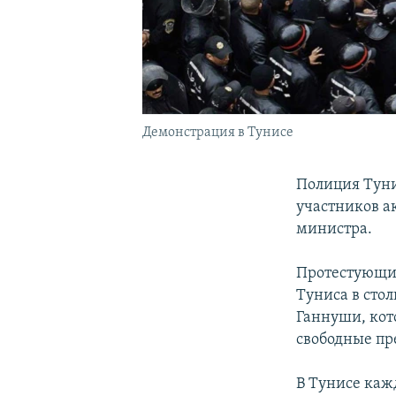
Демонстрация в Тунисе
Полиция Туни
участников а
министра.
Протестующие
Туниса в сто
Ганнуши, кот
свободные пр
В Тунисе каж