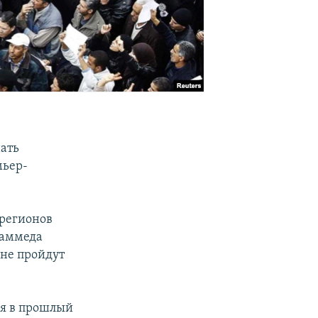
нать
мьер-
 регионов
хаммеда
ане пройдут
ия в прошлый