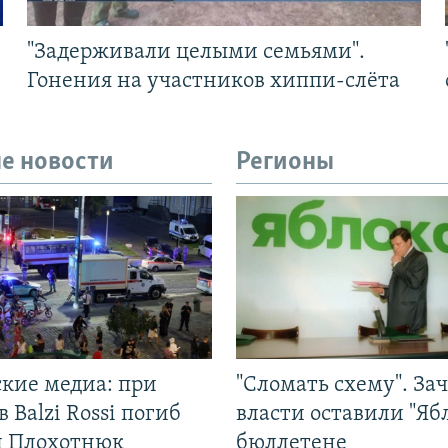
"Задерживали целыми семьями".
Гонения на участников хиппи-слёта
е новости
Регионы
ские медиа: при
"Сломать схему". За
в Balzi Rossi погиб
власти оставили "Ябл
л Плохотнюк
бюллетене