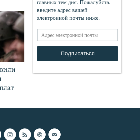
явили
и
плат