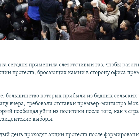
са сегодня применила слезоточивый газ, чтобы разог
кции протеста, бросающих камни в сторону офиса пре
, большинство которых прибыли из бедных сельских
лицу вчера, требовали отставки премьер-министра Мо
орый пообещал уйти из политики после того, как в стр
езидентские выборы.
дый день проходят акции протеста после формирован