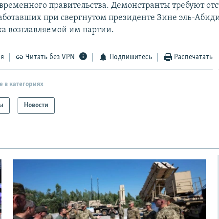
временного правительства. Демонстранты требуют от
аботавших при свергнутом президенте Зине эль-Абиди
ка возглавляемой им партии.
ся
Читать без VPN
Подпишитесь
Распечатать
е в категориях
ы
Новости