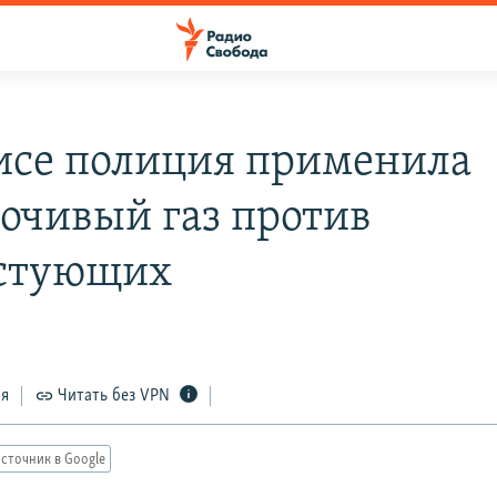
исе полиция применила
точивый газ против
стующих
ся
Читать без VPN
сточник в Google