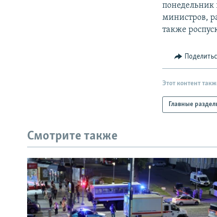
понедельник 
министров, р
также роспус
Поделить
Этот контент такж
Главные раздел
Смотрите также