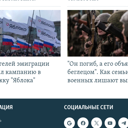
ятелей эмиграции
"Он погиб, а его объ
ил кампанию в
беглецом". Как семь
жку "Яблока"
военных лишают вы
АЦИЯ
СОЦИАЛЬНЫЕ СЕТИ
ь