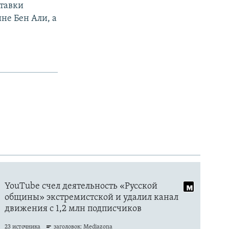
ставки
не Бен Али, а