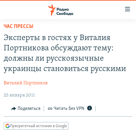
Ссылки
для
упрощенного
ЧАС ПРЕССЫ
ПРОГРАММЫ
доступа
Эксперты в гостях у Виталия
ПОДКАСТЫ
Вернуться
Портникова обсуждают тему:
к
АВТОРСКИЕ ПРОЕКТЫ
должны ли русскоязычные
основному
ЦИТАТЫ СВОБОДЫ
содержанию
украинцы становиться русскими
Вернутся
МНЕНИЯ
к
Виталий Портников
КУЛЬТУРА
главной
25 января 2011
навигации
IDEL.РЕАЛИИ
Вернутся
КАВКАЗ.РЕАЛИИ
Поделиться
Читать без VPN
к
СЕВЕР.РЕАЛИИ
поиску
Приоритетный источник в Google
СИБИРЬ.РЕАЛИИ