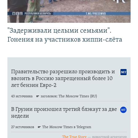
"Задерживали целыми семьями".
Гонения на участников хиппи-слёта