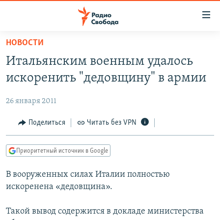
Ссылки
для
упрощенного
НОВОСТИ
ПРОГРАММЫ
доступа
Итальянским военным удалось
ПОДКАСТЫ
Вернуться
искоренить "дедовщину" в армии
к
АВТОРСКИЕ ПРОЕКТЫ
основному
26 января 2011
ЦИТАТЫ СВОБОДЫ
содержанию
Вернутся
МНЕНИЯ
Поделиться
Читать без VPN
к
КУЛЬТУРА
главной
Приоритетный источник в Google
навигации
IDEL.РЕАЛИИ
Вернутся
В вооруженных силах Италии полностью
КАВКАЗ.РЕАЛИИ
к
искоренена «дедовщина».
СЕВЕР.РЕАЛИИ
поиску
Такой вывод содержится в докладе министерства
СИБИРЬ.РЕАЛИИ