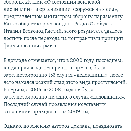
обороны Италии «О состоянии воинской
РАСПИСАНИЕ ВЕЩАНИЯ
дисциплины и организации вооруженных сил»,
ПОДПИШИТЕСЬ НА РАССЫЛКУ
представленном министром обороны парламенту.
Как сообщает корреспондент Радио Свобода в
Италии Всеволод Гнетий, этого результата удалось
СОЦИАЛЬНЫЕ СЕТИ
достичь после перехода на контрактный принцип
формирования армии.
В докладе отмечается, что в 2000 году, последнем,
когда производился призыв в армию, было
Все сайты РСЕ/РС
зарегистрировано 153 случая «дедовщины», после
чего начался резкий спад этого вида преступлений.
В период с 2006 по 2008 годы не было
зарегистрировано ни одного случая «дедовщины».
Последний случай проявления неуставных
отношений приходится на 2009 год.
Однако, по мнению авторов доклада, праздновать