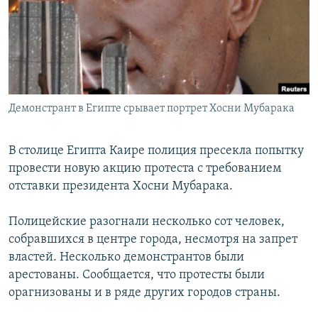
РАСПИСАНИЕ ВЕЩАНИЯ
ПОДПИШИТЕСЬ НА РАССЫЛКУ
СОЦИАЛЬНЫЕ СЕТИ
Демонстрант в Египте срывает портрет Хосни Мубарака
В столице Египта Каире полиция пресекла попытку
провести новую акцию протеста с требованием
Все сайты РСЕ/РС
отставки президента Хосни Мубарака.
Полицейские разогнали несколько сот человек,
собравшихся в центре города, несмотря на запрет
властей. Несколько демонстрантов были
арестованы. Сообщается, что протесты были
орагнизованы и в ряде других городов страны.