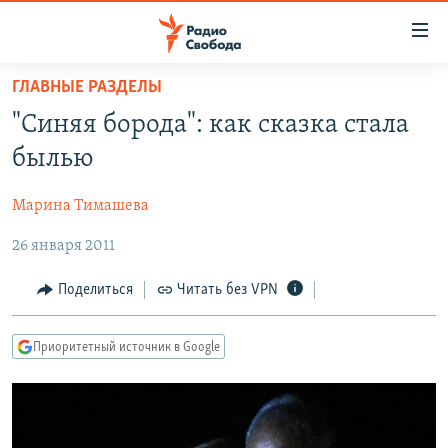
Ссылки
для
упрощенного
ГЛАВНЫЕ РАЗДЕЛЫ
ПРОГРАММЫ
доступа
"Синяя борода": как сказка стала
ПОДКАСТЫ
Вернуться
былью
к
АВТОРСКИЕ ПРОЕКТЫ
основному
Марина Тимашева
ЦИТАТЫ СВОБОДЫ
содержанию
Вернутся
26 января 2011
МНЕНИЯ
к
КУЛЬТУРА
Поделиться
Читать без VPN
главной
навигации
IDEL.РЕАЛИИ
Вернутся
Приоритетный источник в Google
КАВКАЗ.РЕАЛИИ
к
СЕВЕР.РЕАЛИИ
поиску
СИБИРЬ.РЕАЛИИ