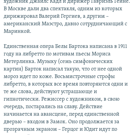
художник Джайлс Кадл и дирижер Гавриэль Гейне.
В Москве дали два спектакля, одним из которых
дирижировал Валерий Гергиев, а другим –
американский Маэстро, давно сотрудничающий с
Маринкой.
Единственная опера Белы Бартока написана в 1911
году на либретто по мотивам пьесы Мориса
Метерлинка. Музыку (семь симфонических
картин) Барток написал такую, что от нее одной
мороз идет по коже. Восьмистрочные строфы
либретто, в которых все время повторяются одни и
те же слова, действуют устрашающе и
гипнотически. Режиссер с художником, в свою
очередь, постарались на славу. Действие
начинается на авансцене, перед единственной
дверью – входом в Замок. Оно продолжается за
прозрачным экраном – Герцог и Юдит идут по