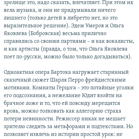
зрелище это, надо сказать, впечатляет. При этом их
вела музыка, и они не придумывали ничего
лишнего (только детей в либретто нет, но это
выразительное решение). Эдем Умеров и Ольга
Яковлева (Бобровская) весьма прилично
справились со своими партиями – и как вокалисты,
и как артисты (правда, о том, что Ольга Яковлева
поет по-русски, можно было только догадываться).
Одноактная опера Бартока нагружает старинный
сказочный сюжет Шарля Перро фрейдистскими
мотивами. Комнаты Герцога – это потайные уголки
его подсознания, а нежелание Юдит взойти на
брачное ложе и то, что ей повсюду мерещится
кровь, можно толковать как аллегорию страха
потери невинности. Режиссер никак не мешает
зрителю следить за метафорами и подтекстами. Но
позволяет извлечь из истории простой урок: не