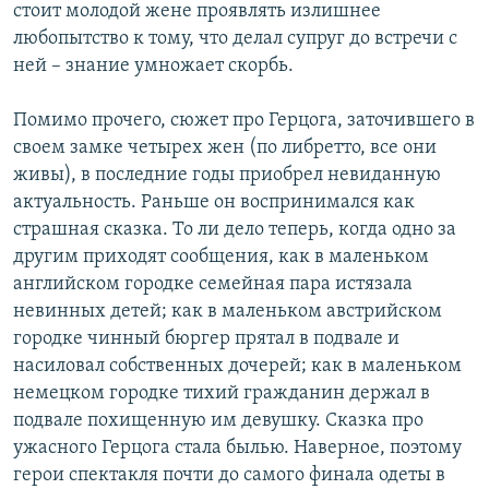
стоит молодой жене проявлять излишнее
любопытство к тому, что делал супруг до встречи с
ней – знание умножает скорбь.
Помимо прочего, сюжет про Герцога, заточившего в
своем замке четырех жен (по либретто, все они
живы), в последние годы приобрел невиданную
актуальность. Раньше он воспринимался как
страшная сказка. То ли дело теперь, когда одно за
другим приходят сообщения, как в маленьком
английском городке семейная пара истязала
невинных детей; как в маленьком австрийском
городке чинный бюргер прятал в подвале и
насиловал собственных дочерей; как в маленьком
немецком городке тихий гражданин держал в
подвале похищенную им девушку. Сказка про
ужасного Герцога стала былью. Наверное, поэтому
герои спектакля почти до самого финала одеты в