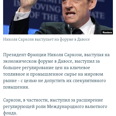
РАСПИСАНИЕ ВЕЩАНИЯ
ПОДПИШИТЕСЬ НА РАССЫЛКУ
СОЦИАЛЬНЫЕ СЕТИ
Николя Саркози выступает на форуме в Давосе
Президент Франции Николя Саркози, выступая на
экономическом форуме в Давосе, выступил за
Все сайты РСЕ/РС
большее регулирование цен на ключевое
топливное и промышленное сырье на мировом
рынке - с целью не допустить их спекулятивного
повышения.
Саркози, в частности, выступил за расширение
регулирующей роли Международного валютного
фонда.