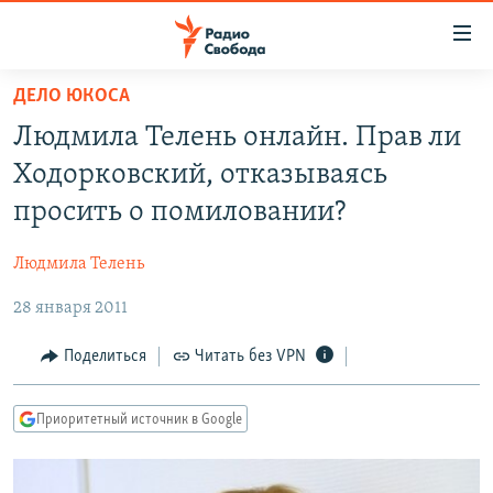
Ссылки
для
упрощенного
ДЕЛО ЮКОСА
ПРОГРАММЫ
доступа
Людмила Телень онлайн. Прав ли
ПОДКАСТЫ
Вернуться
Ходорковский, отказываясь
к
АВТОРСКИЕ ПРОЕКТЫ
просить о помиловании?
основному
ЦИТАТЫ СВОБОДЫ
содержанию
Людмила Телень
Вернутся
МНЕНИЯ
к
28 января 2011
КУЛЬТУРА
главной
навигации
IDEL.РЕАЛИИ
Поделиться
Читать без VPN
Вернутся
КАВКАЗ.РЕАЛИИ
к
Приоритетный источник в Google
СЕВЕР.РЕАЛИИ
поиску
СИБИРЬ.РЕАЛИИ