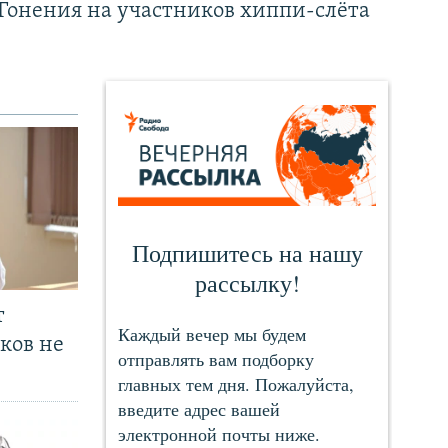
Гонения на участников хиппи-слёта
т
ков не