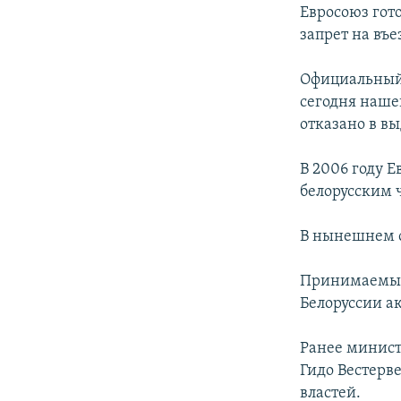
РАСПИСАНИЕ ВЕЩАНИЯ
Евросоюз гот
ПОДПИШИТЕСЬ НА РАССЫЛКУ
запрет на въ
Официальный
сегодня наше
отказано в вы
В 2006 году Е
белорусским ч
В нынешнем с
Принимаемые 
Белоруссии а
Ранее минист
Гидо Вестерв
властей.