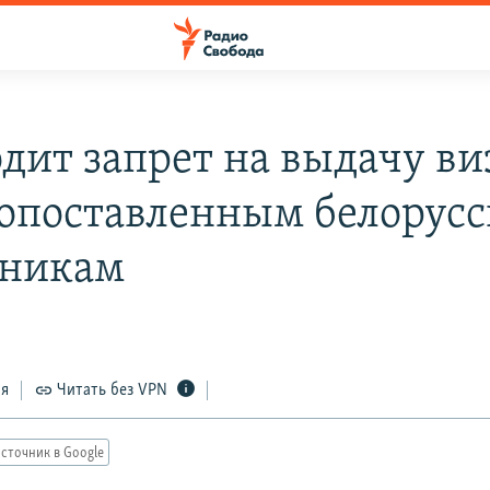
одит запрет на выдачу ви
опоставленным белорус
вникам
ся
Читать без VPN
сточник в Google