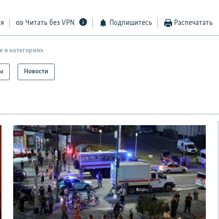
ся
Читать без VPN
Подпишитесь
Распечатать
е в категориях
ы
Новости