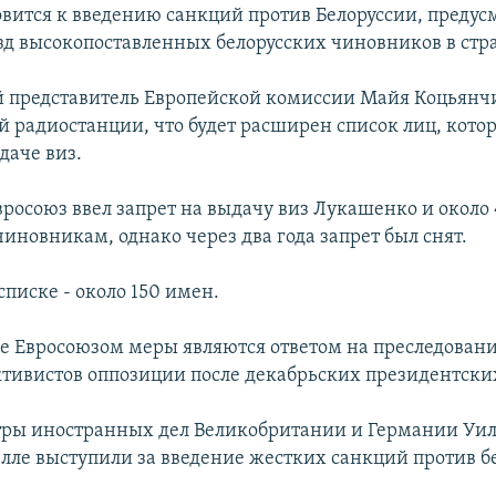
овится к введению санкций против Белоруссии, пред
езд высокопоставленных белорусских чиновников в стр
 представитель Европейской комиссии Майя Коцьянч
й радиостанции, что будет расширен список лиц, кото
даче виз.
вросоюз ввел запрет на выдачу виз Лукашенко и около
иновникам, однако через два года запрет был снят.
писке - около 150 имен.
Евросоюзом меры являются ответом на преследовани
ктивистов оппозиции после декабрьских президентски
ры иностранных дел Великобритании и Германии Уил
елле выступили за введение жестких санкций против б