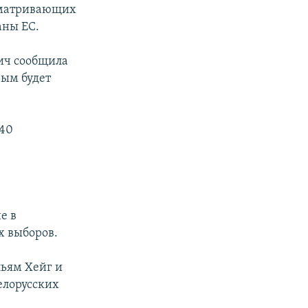
усматривающих
аны ЕС.
ич сообщила
рым будет
 40
е в
х выборов.
ьям Хейг и
елорусских