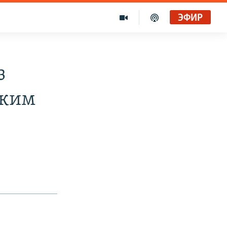
ЭФИР
з
ским