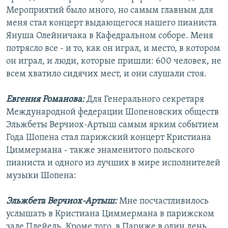
Мероприятий было много, но самым главным для
меня стал концерт выдающегося нашего пианиста
Януша Олейничака в Кафедральном соборе. Меня
потрясло все - и то, как он играл, и место, в котором
он играл, и люди, которые пришли: 600 человек, не
всем хватило сидячих мест, и они слушали стоя.
Евгения Романова:
Для Генерального секретаря
Международной федерации Шопеновских обществ
Эльжбеты Верчиох-Артыш самым ярким событием
Года Шопена стал парижский концерт Кристиана
Циммермана - также знаменитого польского
пианиста и одного из лучших в мире исполнителей
музыки Шопена:
Эльжбета Верчиох-Артыш:
Мне посчастливилось
услышать в Кристиана Циммермана в парижском
зале Плейель. Кроме того, в Париже в один день