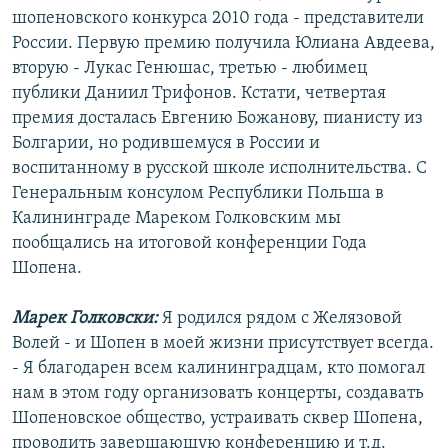
шопеновского конкурса 2010 года - представители
России. Первую премию получила Юлиана Авдеева,
вторую - Лукас Генюшас, третью - любимец
публики Даниил Трифонов. Кстати, четвертая
премия досталась Евгению Божанову, пианисту из
Болгарии, но родившемуся в России и
воспитанному в русской школе исполнительства. С
Генеральным консулом Республики Польша в
Калининграде Мареком Голковским мы
пообщались на итоговой конференции Года
Шопена.
Марек Голковски:
Я родился рядом с Желязовой
Волей - и Шопен в моей жизни присутствует всегда.
- Я благодарен всем калининградцам, кто помогал
нам в этом году организовать концерты, создавать
Шопеновское общество, устраивать сквер Шопена,
проводить завершающую конференцию и т.д.