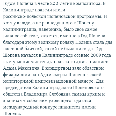
Годом Шопена в честь 200-летия композитора. В
РАСПИСАНИЕ ВЕЩАНИЯ
Калининграде подвели итоги
ПОДПИШИТЕСЬ НА РАССЫЛКУ
российско-польской шопеновской программы. И
хотя у каждого не равнодушного к Шопену
СОЦИАЛЬНЫЕ СЕТИ
калининградца, наверняка, было свое самое
главное событие, кажется, именно в Год Шопена
благодаря этому великому поляку Польша стала для
нас такой близкой, какой не была никогда. Год
Шопена начался в Калининграде осенью 2009 года
выступлением легенды польского джаза пианиста
Все сайты РСЕ/РС
Адама Маковича. В концертном зале областной
филармонии пан Адам сыграл Шопена в своей
неповторимой импровизационной манере. Для
председателя Калининградского Шопеновского
общества Владимира Слободяна самым ярким и
значимым событием уходящего года стал
международный конкурс пианистов имени
Шопена: