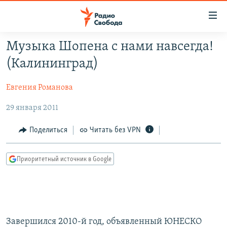
Ссылки
для
упрощенного
Музыка Шопена с нами навсегда!
ПРОГРАММЫ
доступа
(Калининград)
ПОДКАСТЫ
Вернуться
к
Евгения Романова
АВТОРСКИЕ ПРОЕКТЫ
основному
29 января 2011
ЦИТАТЫ СВОБОДЫ
содержанию
Вернутся
МНЕНИЯ
Поделиться
Читать без VPN
к
КУЛЬТУРА
главной
Приоритетный источник в Google
навигации
IDEL.РЕАЛИИ
Вернутся
КАВКАЗ.РЕАЛИИ
к
СЕВЕР.РЕАЛИИ
поиску
СИБИРЬ.РЕАЛИИ
Завершился 2010-й год, объявленный ЮНЕСКО