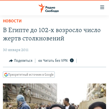
Ссылки
для
упрощенного
НОВОСТИ
ПРОГРАММЫ
доступа
В Египте до 102-х возросло число
ПОДКАСТЫ
Вернуться
жертв столкновений
к
АВТОРСКИЕ ПРОЕКТЫ
основному
30 января 2011
ЦИТАТЫ СВОБОДЫ
содержанию
Вернутся
МНЕНИЯ
Поделиться
Читать без VPN
к
КУЛЬТУРА
главной
Приоритетный источник в Google
навигации
IDEL.РЕАЛИИ
Вернутся
КАВКАЗ.РЕАЛИИ
к
СЕВЕР.РЕАЛИИ
поиску
СИБИРЬ.РЕАЛИИ