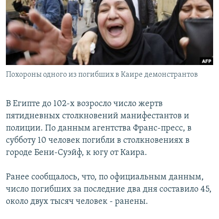
РАСПИСАНИЕ ВЕЩАНИЯ
ПОДПИШИТЕСЬ НА РАССЫЛКУ
СОЦИАЛЬНЫЕ СЕТИ
Похороны одного из погибших в Каире демонстрантов
В Египте до 102-х возросло число жертв
пятидневных столкновений манифестантов и
Все сайты РСЕ/РС
полиции. По данным агентства Франс-пресс, в
субботу 10 человек погибли в столкновениях в
городе Бени-Суэйф, к югу от Каира.
Ранее сообщалось, что, по официальным данным,
число погибших за последние два дня составило 45,
около двух тысяч человек - ранены.