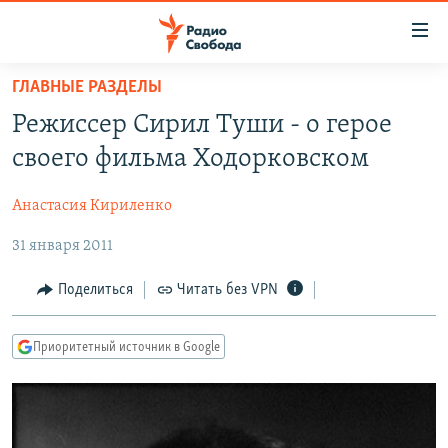
Ссылки
для
упрощенного
ГЛАВНЫЕ РАЗДЕЛЫ
ПРОГРАММЫ
доступа
Режиссер Сирил Туши - о герое
ПОДКАСТЫ
Вернуться
своего фильма Ходорковском
к
АВТОРСКИЕ ПРОЕКТЫ
основному
Анастасия Кириленко
ЦИТАТЫ СВОБОДЫ
содержанию
Вернутся
31 января 2011
МНЕНИЯ
к
КУЛЬТУРА
Поделиться
Читать без VPN
главной
навигации
IDEL.РЕАЛИИ
Вернутся
Приоритетный источник в Google
КАВКАЗ.РЕАЛИИ
к
СЕВЕР.РЕАЛИИ
поиску
СИБИРЬ.РЕАЛИИ