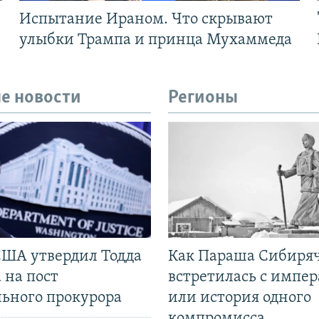
Испытание Ираном. Что скрывают
улыбки Трампа и принца Мухаммеда
е новости
Регионы
США утвердил Тодда
Как Параша Сибиря
 на пост
встретилась с импе
льного прокурора
или история одного
компромисса