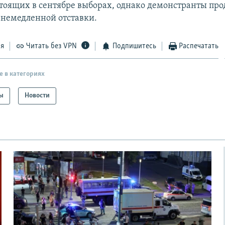
стоящих в сентябре выборах, однако демонстранты пр
о немедленной отставки.
ся
Читать без VPN
Подпишитесь
Распечатать
е в категориях
ы
Новости