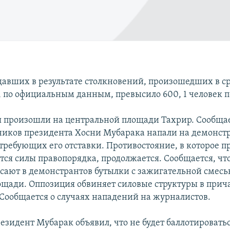
давших в результате столкновений, произошедших в ср
, по официальным данным, превысило 600, 1 человек п
 произошли на центральной площади Тахрир. Сообщае
ников президента Хосни Мубарака напали на демонстр
 требующих его отставки. Противостояние, в которое 
ся силы правопорядка, продолжается. Сообщается, чт
сают в демонстрантов бутылки с зажигательной смесь
ощади. Оппозиция обвиняет силовые структуры в прич
Сообщается о случаях нападений на журналистов.
резидент Мубарак объявил, что не будет баллотировать