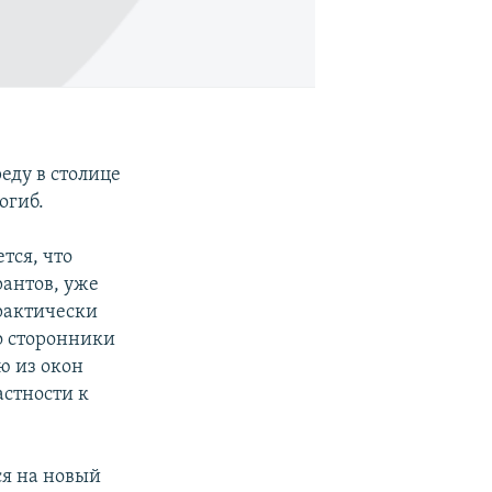
еду в столице
огиб.
тся, что
антов, уже
практически
о сторонники
ю из окон
астности к
ся на новый