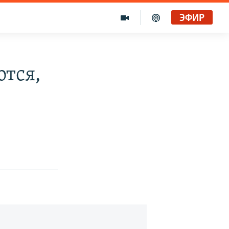
ЭФИР
тся,