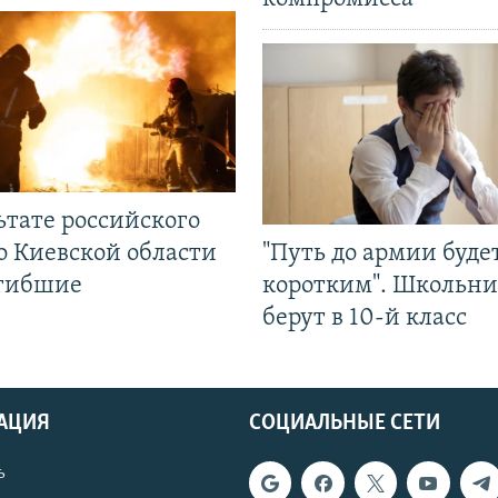
ьтате российского
о Киевской области
"Путь до армии буде
огибшие
коротким". Школьни
берут в 10-й класс
АЦИЯ
СОЦИАЛЬНЫЕ СЕТИ
ь