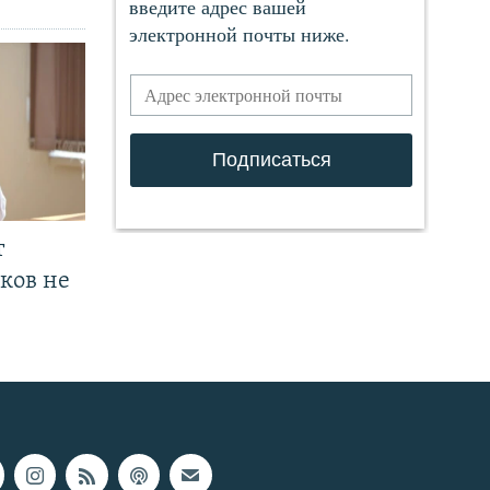
т
ков не