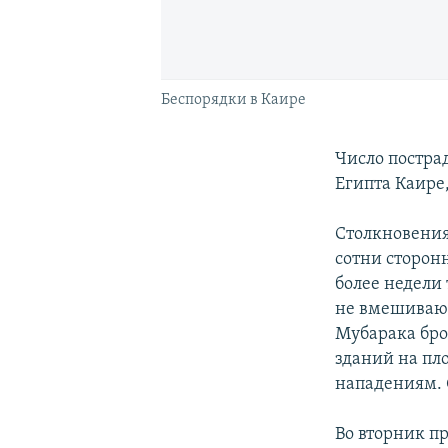
Беспорядки в Каире
Число постра
Египта Каире
Столкновения
сотни сторон
более недели
не вмешивают
Мубарака бро
зданий на пл
нападениям. 
Во вторник п