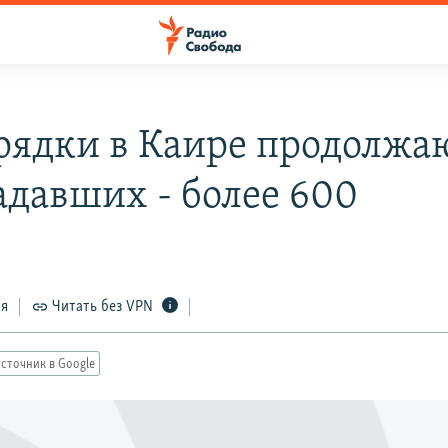
рядки в Каире продолжаю
адавших - более 600
1
ся
Читать без VPN
сточник в Google