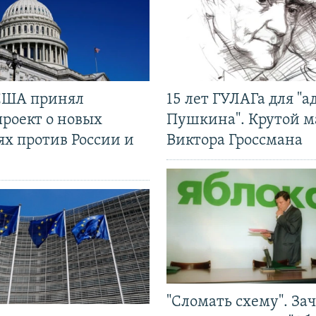
США принял
15 лет ГУЛАГа для "а
проект о новых
Пушкина". Крутой 
ях против России и
Виктора Гроссмана
"Сломать схему". За