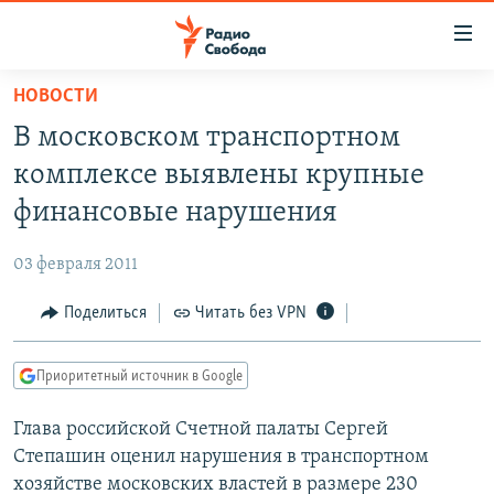
Ссылки
для
упрощенного
НОВОСТИ
ПРОГРАММЫ
доступа
В московском транспортном
ПОДКАСТЫ
Вернуться
комплексе выявлены крупные
к
АВТОРСКИЕ ПРОЕКТЫ
финансовые нарушения
основному
ЦИТАТЫ СВОБОДЫ
содержанию
03 февраля 2011
Вернутся
МНЕНИЯ
к
Поделиться
Читать без VPN
КУЛЬТУРА
главной
навигации
IDEL.РЕАЛИИ
Приоритетный источник в Google
Вернутся
КАВКАЗ.РЕАЛИИ
к
Глава российской Счетной палаты Сергей
СЕВЕР.РЕАЛИИ
поиску
Степашин оценил нарушения в транспортном
СИБИРЬ.РЕАЛИИ
хозяйстве московских властей в размере 230