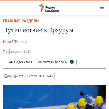
Ссылки
для
упрощенного
ГЛАВНЫЕ РАЗДЕЛЫ
ПРОГРАММЫ
доступа
Путешествие в Эрзурум
ПОДКАСТЫ
Вернуться
к
Юрий Теппер
АВТОРСКИЕ ПРОЕКТЫ
основному
08 февраля 2011
ЦИТАТЫ СВОБОДЫ
содержанию
Вернутся
МНЕНИЯ
Поделиться
Читать без VPN
к
КУЛЬТУРА
главной
Приоритетный источник в Google
навигации
IDEL.РЕАЛИИ
Вернутся
КАВКАЗ.РЕАЛИИ
к
СЕВЕР.РЕАЛИИ
поиску
СИБИРЬ.РЕАЛИИ