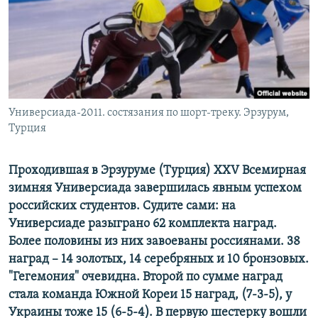
РАСПИСАНИЕ ВЕЩАНИЯ
ПОДПИШИТЕСЬ НА РАССЫЛКУ
СОЦИАЛЬНЫЕ СЕТИ
Универсиада-2011. состязания по шорт-треку. Эрзурум,
Турция
Проходившая в Эрзуруме (Турция) XXV Всемирная
Все сайты РСЕ/РС
зимняя Универсиада завершилась явным успехом
российских студентов. Судите сами: на
Универсиаде разыграно 62 комплекта наград.
Более половины из них завоеваны россиянами. 38
наград – 14 золотых, 14 серебряных и 10 бронзовых.
"Гегемония" очевидна. Второй по сумме наград
стала команда Южной Кореи 15 наград, (7-3-5), у
Украины тоже 15 (6-5-4). В первую шестерку вошли