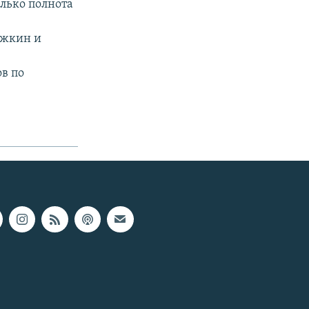
олько полнота
ржкин и
ов по