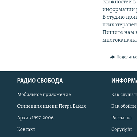
РАСПИСАНИЕ ВЕЩАНИЯ
сложностей в 
информации 
ПОДПИШИТЕСЬ НА РАССЫЛКУ
В студию при
психотерапев
Пишите нам на
многоканальн
Поделить
РАДИО СВОБОДА
ИНФОРМ
Мобильное приложение
Как слушат
Стипендия имени Петра Вайля
Как обойти
Архив 1997-2006
Рассылка
СОЦИАЛЬНЫЕ СЕТИ
Контакт
Copyright