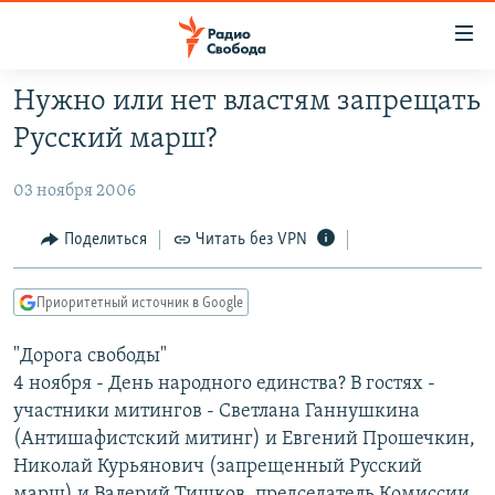
Ссылки
для
упрощенного
Нужно или нет властям запрещать
ПРОГРАММЫ
доступа
Русский марш?
ПОДКАСТЫ
Вернуться
к
03 ноября 2006
АВТОРСКИЕ ПРОЕКТЫ
основному
ЦИТАТЫ СВОБОДЫ
Поделиться
Читать без VPN
содержанию
Вернутся
МНЕНИЯ
к
Приоритетный источник в Google
КУЛЬТУРА
главной
"Дорога свободы"
навигации
IDEL.РЕАЛИИ
4 ноября - День народного единства? В гостях -
Вернутся
КАВКАЗ.РЕАЛИИ
участники митингов - Светлана Ганнушкина
к
СЕВЕР.РЕАЛИИ
(Антишафистский митинг) и Евгений Прошечкин,
поиску
Николай Курьянович (запрещенный Русский
СИБИРЬ.РЕАЛИИ
марш) и Валерий Тишков, председатель Комиссии