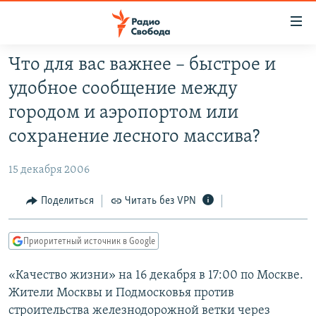
Ссылки
для
упрощенного
Что для вас важнее – быстрое и
ПРОГРАММЫ
доступа
удобное сообщение между
ПОДКАСТЫ
Вернуться
городом и аэропортом или
к
АВТОРСКИЕ ПРОЕКТЫ
сохранение лесного массива?
основному
ЦИТАТЫ СВОБОДЫ
содержанию
15 декабря 2006
Вернутся
МНЕНИЯ
к
Поделиться
Читать без VPN
КУЛЬТУРА
главной
навигации
IDEL.РЕАЛИИ
Приоритетный источник в Google
Вернутся
КАВКАЗ.РЕАЛИИ
к
«Качество жизни» на 16 декабря в 17:00 по Москве.
СЕВЕР.РЕАЛИИ
поиску
Жители Москвы и Подмосковья против
СИБИРЬ.РЕАЛИИ
строительства железнодорожной ветки через