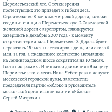
Шереметьевский лес. С точки зрения
РАСПИСАНИЕ ВЕЩАНИЯ
протестующих это приведет к гибели леса.
ПОДПИШИТЕСЬ НА РАССЫЛКУ
Строительство 8-ми километровой дороги, которая
соединит станцию Шереметьевскую-2 Савеловской
СОЦИАЛЬНЫЕ СЕТИ
железной дороги с аэропортом, планируется
завершить к декабрю 2007 года - к моменту
открытия терминала Шереметьево-3. Дорога будет
перевозить 15 тысяч пассажиров в день, или около 6
млн. за год, а ежедневное количество автомашин
на Ленинградском шоссе сократится на 10 тысяч.
Все сайты РСЕ/РС
Гости программы: Инициатор движения «В защиту
Шереметьевского леса» Нина Чеботарева и депутат
московской городской думы, заместитель
председателя партии «Яблоко и руководитель
московской организации партии «Яблоко»
Сергей Митрохин.
Поделиться
Читать без VPN
Подпишитесь